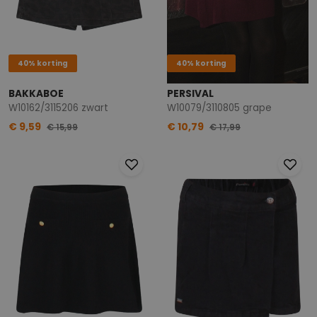
40% korting
40% korting
BAKKABOE
PERSIVAL
W10162/3115206 zwart
W10079/3110805 grape
€ 9,59
€ 10,79
€ 15,99
€ 17,99