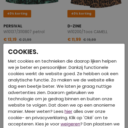
40% korting
40% korting
PERSIVAL
D-ZINE
W10137/3110807 petrol
W10200/Toos CAMELL
€ 13,19
€ 11,99
€ 21,99
€ 19,99
COOKIES.
Met cookies en technieken die daarop lijken helpen
we je beter en persoonlijker. Dankzij functionele
cookies werkt de website goed. Ze hebben ook een
analytische functie. Zo maken we de website elke
dag een beetje beter. We laten je graag nuttige
advertenties zien. Daarom gebruiken we
technologie om je gedrag binnen en buiten onze
website te volgen. Dat doen we op een anonieme
manier. Meer weten? Lees
hier
alles over onze
cookie- en privacyverklaring. Klik op 'Oké' om te
40% korting
40% korting
accepteren. Kies je voor
weigeren
? Dan plaatsen we