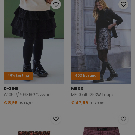
40% korting
40% korting
D-ZINE
MEXX
W10517/703319GC zwart
MF007401253W taupe
€ 8,99
€ 47,99
€ 14,99
€ 79,99