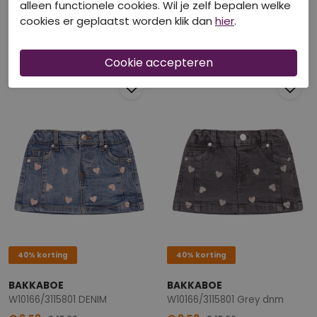
alleen functionele cookies. Wil je zelf bepalen welke
D-ZINE
D-ZINE
cookies er geplaatst worden klik dan
hier
.
W10200/Toos koraal
W10200/Toos zand
€ 11,99
€ 11,99
€ 19,99
€ 19,99
40% korting
40% korting
BAKKABOE
BAKKABOE
W10166/3115801 DENIM
W10166/3115801 Grey dnm