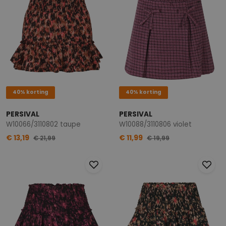
40% korting
40% korting
PERSIVAL
PERSIVAL
W10066/3110802 taupe
W10088/3110806 violet
€ 13,19
€ 11,99
€ 21,99
€ 19,99