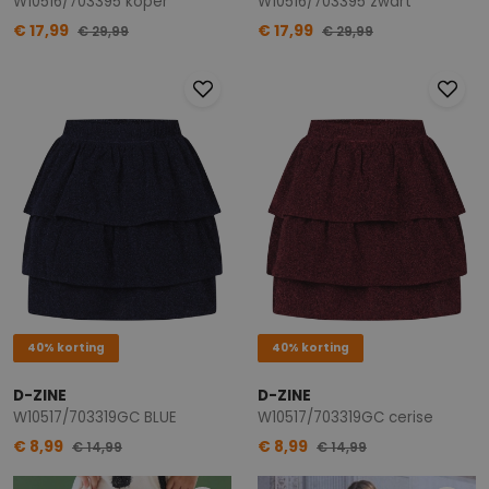
W10516/703395 koper
W10516/703395 zwart
€ 17,99
€ 17,99
€ 29,99
€ 29,99
40% korting
40% korting
D-ZINE
D-ZINE
W10517/703319GC BLUE
W10517/703319GC cerise
€ 8,99
€ 8,99
€ 14,99
€ 14,99