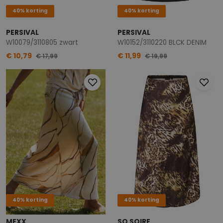
40% korting
40% korting
PERSIVAL
PERSIVAL
W10079/3110805 zwart
W10152/3110220 BLCK DENIM
€ 10,79
€ 11,99
€ 17,99
€ 19,99
40% korting
40% korting
MEXX
SO SOIRE