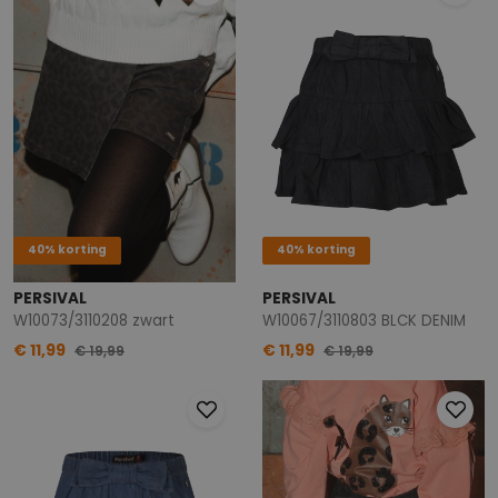
40% korting
40% korting
PERSIVAL
PERSIVAL
W10073/3110208 zwart
W10067/3110803 BLCK DENIM
€ 11,99
€ 11,99
€ 19,99
€ 19,99