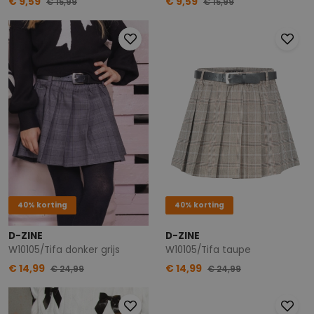
€ 9,59
€ 9,59
€ 15,99
€ 15,99
40% korting
40% korting
D-ZINE
D-ZINE
W10105/Tifa donker grijs
W10105/Tifa taupe
€ 14,99
€ 14,99
€ 24,99
€ 24,99