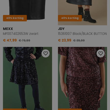
40% korting
40% korting
MEXX
JDY
MF007402653W zwart
15361007 Black/BLACK BUTTON
€ 47,99
€ 23,99
€ 79,99
€ 39,99