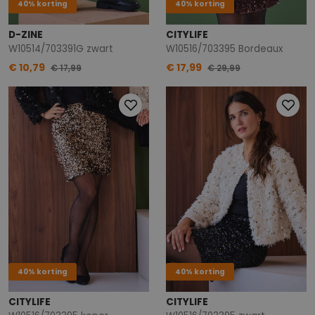
40% korting
40% korting
D-ZINE
CITYLIFE
W10514/703391G zwart
W10516/703395 Bordeaux
€ 10,79
€ 17,99
€ 17,99
€ 29,99
40% korting
40% korting
CITYLIFE
CITYLIFE