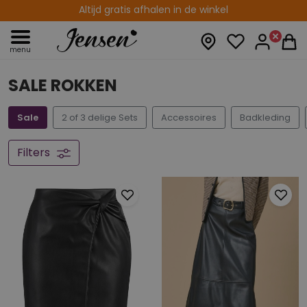
14 fysieke winkels
menu
SALE ROKKEN
Sale
2 of 3 delige Sets
Accessoires
Badkleding
Filters