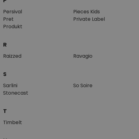
P
Persival
Pieces Kids
Pret
Private Label
Produkt
R
Raizzed
Ravagio
S
Sarlini
So Soire
Stonecast
T
Timbelt