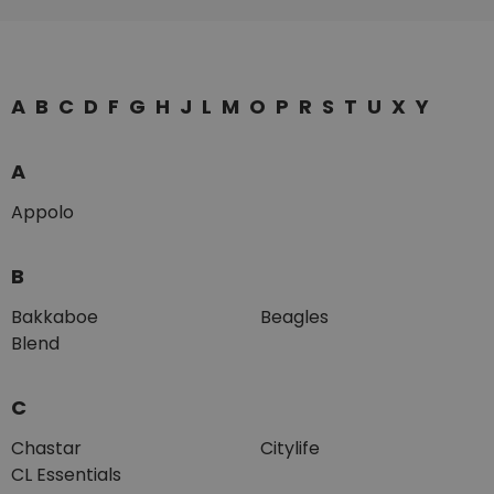
A
B
C
D
F
G
H
J
L
M
O
P
R
S
T
U
X
Y
A
Appolo
B
Bakkaboe
Beagles
Blend
C
Chastar
Citylife
CL Essentials