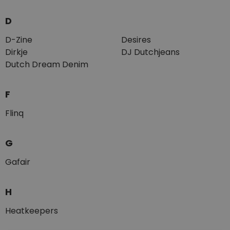
D
D-Zine
Desires
Dirkje
DJ Dutchjeans
Dutch Dream Denim
F
Flinq
G
Gafair
H
Heatkeepers