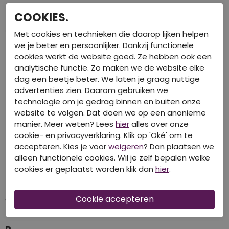
J
COOKIES.
JDY
Met cookies en technieken die daarop lijken helpen
we je beter en persoonlijker. Dankzij functionele
cookies werkt de website goed. Ze hebben ook een
L
analytische functie. Zo maken we de website elke
Lentiggini
Lizzi Lou
dag een beetje beter. We laten je graag nuttige
advertenties zien. Daarom gebruiken we
technologie om je gedrag binnen en buiten onze
M
website te volgen. Dat doen we op een anonieme
manier. Meer weten? Lees
hier
alles over onze
Messi
Mexx
cookie- en privacyverklaring. Klik op 'Oké' om te
Mi Piace
Mila
accepteren. Kies je voor
weigeren
? Dan plaatsen we
Milky Kiss
alleen functionele cookies. Wil je zelf bepalen welke
cookies er geplaatst worden klik dan
hier
.
O
Only & Sons
Only Kids Boys