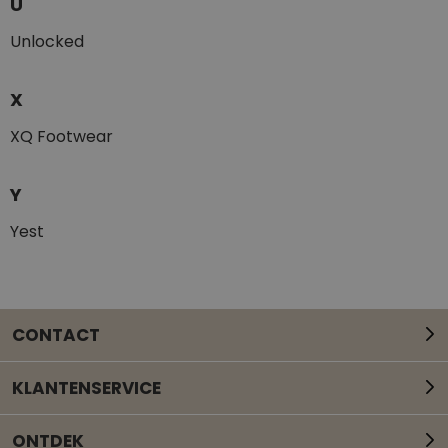
U
Unlocked
X
XQ Footwear
Y
Yest
CONTACT
KLANTENSERVICE
ONTDEK