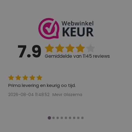
Kom gezellig langs in een van onze 14 winkels en laat
je inspireren en adviseren door onze vakkundige
medewerkers. Ze staan altijd klaar om je te helpen bij
het maken van de juiste keuze. De koffie staat klaar!
7.9
Shop je liever online, dan wensen we je heel veel
Gemiddelde van 1145 reviews
shopplezier.
Liefs,
Team Jensen
Prima levering en keurig oo tijd.
2026-08-04 11:48:52
Mevr Glazema