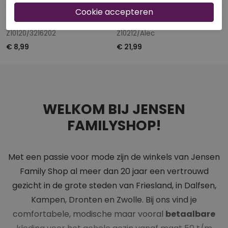
40-50-60% korting
40-50-60% korting
BAKKABOE
RAVAGIO
Z10120/3216202
Z10212/Alec
€ 8,99
€ 21,99
WELKOM BIJ JENSEN
FAMILYSHOP!
Met een passie voor mode zijn de winkels van Jensen
Family Shop al meer dan 20 jaar een vertrouwd
gezicht in de grote steden van Friesland, in Dalfsen,
Kampen, Dronten en Zwolle. Bij ons vind je
comfortabele, modische maar vooral
betaalbare