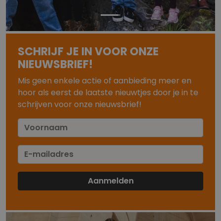
SCHRIJF JE IN VOOR ONZE
NIEUWSBRIEF!
Mis geen enkele actie of aanbieding meer en
hoor als eerst de laatste nieuwtjes door je in te
schrijven voor onze nieuwsbrief!
Aanmelden