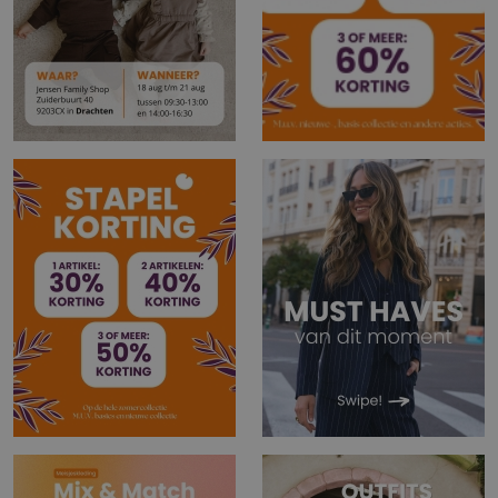
buitenland.
Ben je dus op zoek naar een leuke
jurk
,
broek
of een
nieuwe oufit
of zoek je een bepaald artikel om je
outfit af te stijlen dan en je bij Jensen Familyshop
zeker aan het juiste adres. Laat je verrassen door
onze ruime
betaalbare
collectie voor jong en oud.
We hebben voor de sportieve, casual, geklede of
trendy klant altijd de juiste look. Via onze vernieuwde
website was online kleding shoppen nog nooit zo
gemakkelijk.
VOORDELEN ALS MEMBER VAN JENSEN FAMILYSHOP!
We zijn dankbaar en blij dat we zoveel vaste klanten
hebben en daarom belonen we onze trouwe klanten