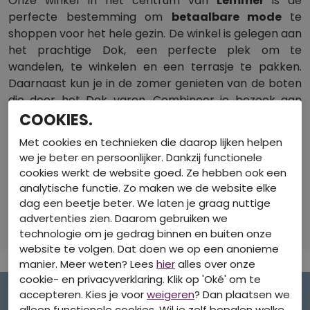
Onze winkel in het centrum van
Lemmer
is de
perfecte bestemming om
betaalbare mode
te
shoppen voor het hele gezin. De winkel is gelegen aan
het prachtige Dok, een perfecte plek om te
wandelen, te winkelen en een terrasje te pakken.
Daarnaast kun je in de zomer genieten van de boten
die door het Dok varen. Combineer je bezoek aan
Jensen Family Shop met een uitstapje naar het
COOKIES.
indrukwekkende
Woudagemaal
, het oudste nog
Met cookies en technieken die daarop lijken helpen
werkende stoomgemaal ter wereld. Dit
we je beter en persoonlijker. Dankzij functionele
indrukwekkende stoomgemaal wordt bij hoge
cookies werkt de website goed. Ze hebben ook een
waterstanden nog steeds door Wetterskip Fryslân
analytische functie. Zo maken we de website elke
ingezet om overstromingen in Friesland te
dag een beetje beter. We laten je graag nuttige
voorkomen.
advertenties zien. Daarom gebruiken we
technologie om je gedrag binnen en buiten onze
website te volgen. Dat doen we op een anonieme
manier. Meer weten? Lees
hier
alles over onze
cookie- en privacyverklaring. Klik op 'Oké' om te
accepteren. Kies je voor
weigeren
? Dan plaatsen we
alleen functionele cookies. Wil je zelf bepalen welke