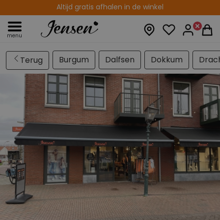
Altijd gratis afhalen in de winkel
menu
Burgum
Dalfsen
Dokkum
Drac
Terug