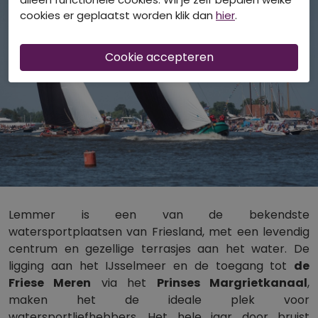
cookies er geplaatst worden klik dan
hier
.
Lemmer is een van de bekendste
watersportplaatsen van Friesland, met een levendig
centrum en gezellige terrasjes aan het water. De
ligging aan het IJsselmeer en de toegang tot
de
Friese Meren
via het
Prinses Margrietkanaal
,
maken het de ideale plek voor
watersportliefhebbers. Het hele jaar door bruist