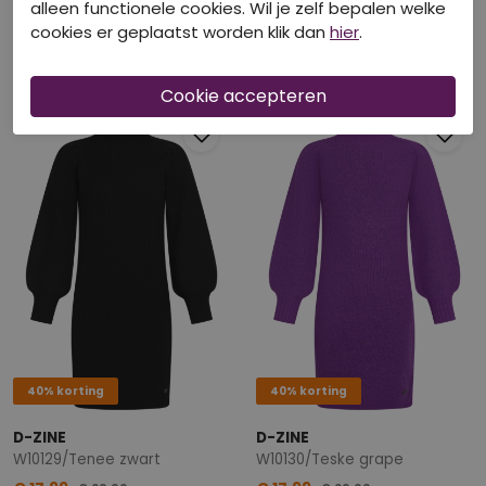
alleen functionele cookies. Wil je zelf bepalen welke
CITYLIFE
D-ZINE
cookies er geplaatst worden klik dan
hier
.
W10505/804773 zwart
W10129/Tenee ECRU MELEE
€ 20,99
€ 17,99
€ 34,99
€ 29,99
40% korting
40% korting
D-ZINE
D-ZINE
W10129/Tenee zwart
W10130/Teske grape