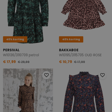
40% korting
40% korting
PERSIVAL
BAKKABOE
W10136/3110709 petrol
W10195/3115705 OUD ROSE
€ 17,99
€ 10,79
€ 29,99
€ 17,99