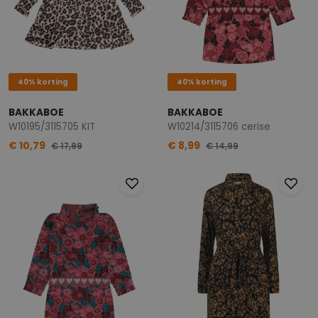
40% korting
40% korting
BAKKABOE
BAKKABOE
W10195/3115705 KIT
W10214/3115706 cerise
€ 10,79
€ 8,99
€ 17,99
€ 14,99