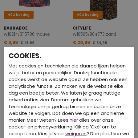
40% korting
40% korting
BAKKABOE
CITYLIFE
W10214/3115706 mauve
W10505/804773 zand
€ 8,99
€ 20,99
€ 14,99
€ 34,99
COOKIES.
Met cookies en technieken die daarop lijken helpen
we je beter en persoonlijker. Dankzij functionele
cookies werkt de website goed. Ze hebben ook een
analytische functie. Zo maken we de website elke
dag een beetje beter. We laten je graag nuttige
advertenties zien. Daarom gebruiken we
technologie om je gedrag binnen en buiten onze
website te volgen. Dat doen we op een anonieme
manier. Meer weten? Lees
hier
alles over onze
cookie- en privacyverklaring. Klik op 'Oké' om te
40% korting
40% korting
accepteren. Kies je voor
weigeren
? Dan plaatsen we