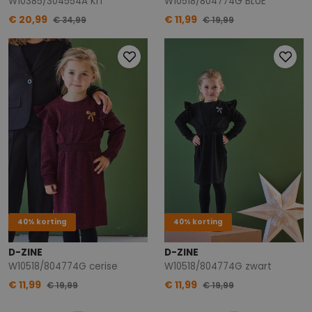
W10385/304554A KIT
W10518/804774G BLUE
€ 20,99
€ 11,99
€ 34,99
€ 19,99
40% korting
40% korting
D-ZINE
D-ZINE
W10518/804774G cerise
W10518/804774G zwart
€ 11,99
€ 11,99
€ 19,99
€ 19,99