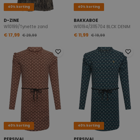
40% korting
40% korting
D-ZINE
BAKKABOE
W10199/Tynette zand
W10194/3115704 BLCK DENIM
€ 17,99
€ 11,99
€ 29,99
€ 19,99
40% korting
40% korting
PERSIVAL
PERSIVAL