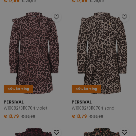
€ 17,99
€ 17,99
€ 29,99
€ 29,99
40% korting
40% korting
PERSIVAL
PERSIVAL
W10082/3110704 violet
W10082/3110704 zand
€ 13,79
€ 13,79
€ 22,99
€ 22,99