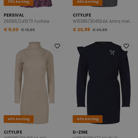
70% korting
40% korting
PERSIVAL
CITYLIFE
Z60165/2410711 fuchsia
W10385/304554A Antra melee
€ 6,00
€ 20,99
€ 19,99
€ 34,99
40% korting
40% korting
CITYLIFE
D-ZINE