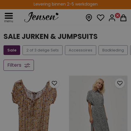
Gratis verzenden vanaf € 75,00
menu
SALE JURKEN & JUMPSUITS
Sale
2 of 3 delige Sets
Accessoires
Badkleding
Filters