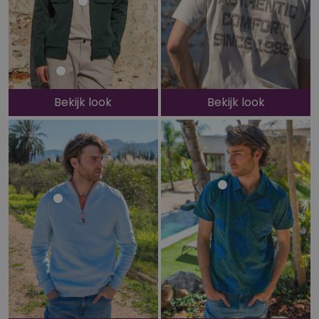
Bekijk look
Bekijk look