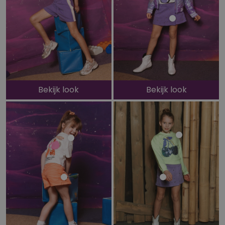
Bekijk look
Bekijk look