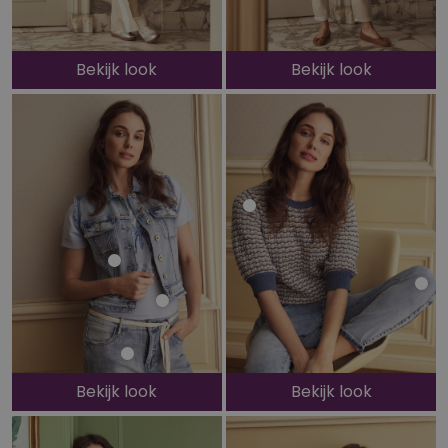
Bekijk look
Bekijk look
Bekijk look
Bekijk look