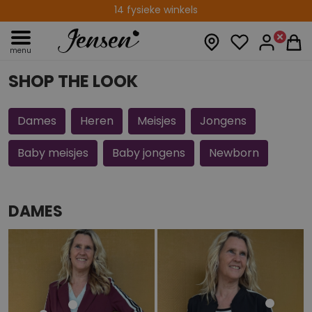
Gratis verzenden vanaf € 75,00
menu
SHOP THE LOOK
Dames
Heren
Meisjes
Jongens
Baby meisjes
Baby jongens
Newborn
DAMES