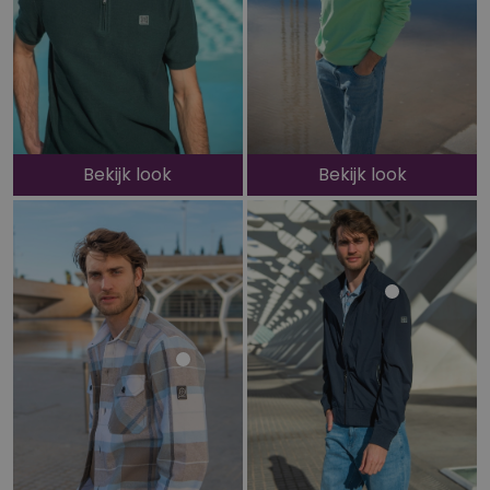
Bekijk look
Bekijk look