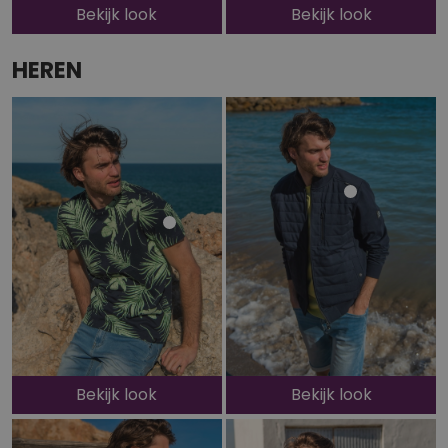
Bekijk look
Bekijk look
HEREN
Bekijk look
Bekijk look