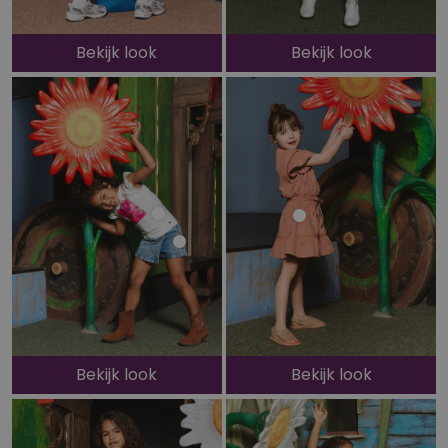
Bekijk look
Bekijk look
Bekijk look
Bekijk look