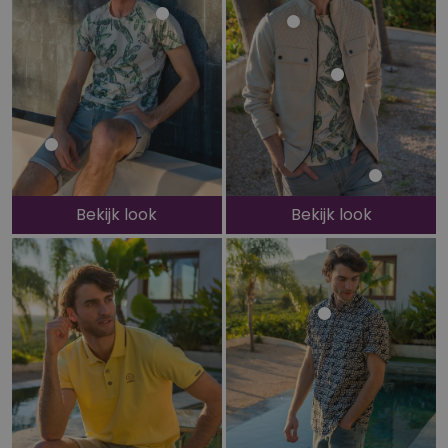
Bekijk look
Bekijk look