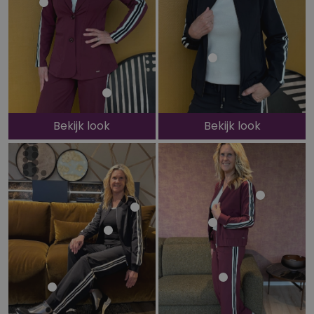
Bekijk look
Bekijk look