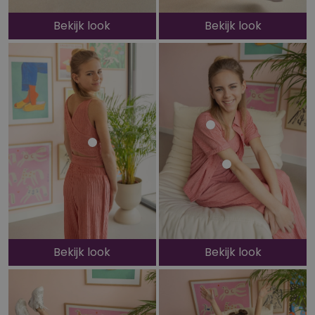
Bekijk look
Bekijk look
Bekijk look
Bekijk look