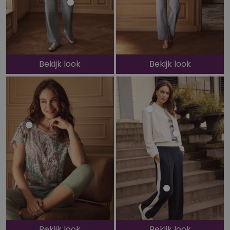
Bekijk look
Bekijk look
Bekijk look
Bekijk look