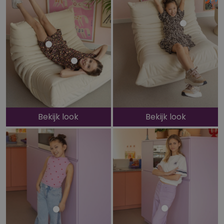
Bekijk look
Bekijk look