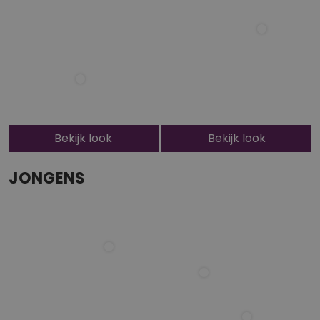
Bekijk look
Bekijk look
JONGENS