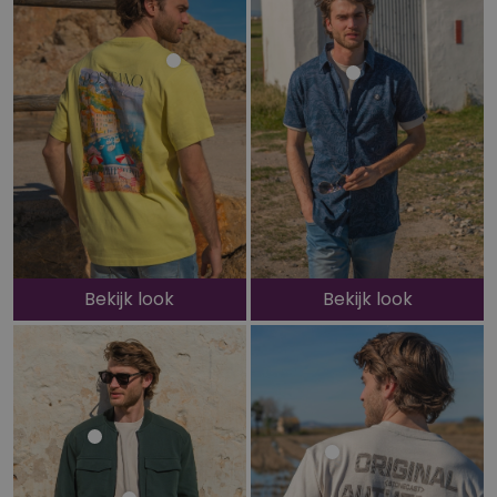
Bekijk look
Bekijk look