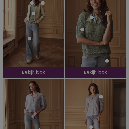
Bekijk look
Bekijk look