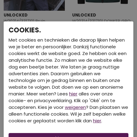
UNLOCKED
UNLOCKED
W20314/3317101 Bruin
W20314/3317101 DONKER GROEN
COOKIES.
€ 39,99
€ 39,99
Met cookies en technieken die daarop lijken helpen
we je beter en persoonlijker. Dankzij functionele
cookies werkt de website goed. Ze hebben ook een
analytische functie. Zo maken we de website elke
dag een beetje beter. We laten je graag nuttige
advertenties zien. Daarom gebruiken we
technologie om je gedrag binnen en buiten onze
website te volgen. Dat doen we op een anonieme
manier. Meer weten? Lees
hier
alles over onze
cookie- en privacyverklaring. Klik op 'Oké' om te
accepteren. Kies je voor
weigeren
? Dan plaatsen we
alleen functionele cookies. Wil je zelf bepalen welke
40% korting
cookies er geplaatst worden klik dan
hier
.
UNLOCKED
UNLOCKED