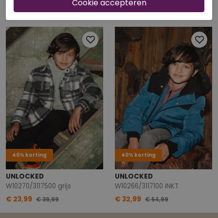
W20316/3317103 camel
W10267/3117101 BOTTLE
€ 49,99
€ 23,99
€ 39,99
40% korting
40% korting
UNLOCKED
UNLOCKED
W10270/3117500 grijs
W10266/3117100 INKT
€ 23,99
€ 32,99
€ 39,99
€ 54,99