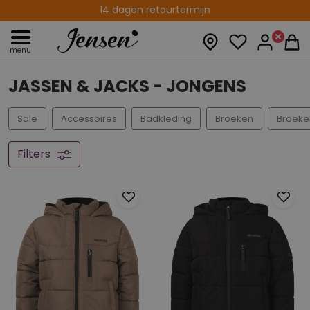
14 dagen retourtermijn
menu
JASSEN & JACKS - JONGENS
Sale
Accessoires
Badkleding
Broeken
Broeke
Filters