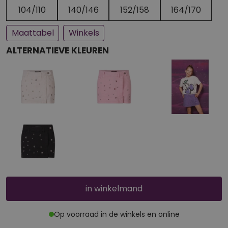
Een paar stuks op voorraad
Bijna uitverkocht
104/110
140/146
152/158
164/170
Maattabel
Winkels
ALTERNATIEVE KLEUREN
in winkelmand
Op voorraad in de winkels en online