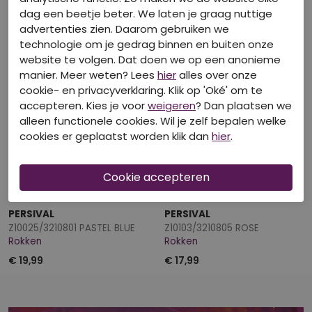
dag een beetje beter. We laten je graag nuttige
advertenties zien. Daarom gebruiken we
technologie om je gedrag binnen en buiten onze
website te volgen. Dat doen we op een anonieme
manier. Meer weten? Lees
hier
alles over onze
cookie- en privacyverklaring. Klik op 'Oké' om te
accepteren. Kies je voor
weigeren
? Dan plaatsen we
alleen functionele cookies. Wil je zelf bepalen welke
cookies er geplaatst worden klik dan
hier
.
40-50-60% korting
40-50-60% korting
PERSIVAL
PERSIVAL
Z10025/3210801 PASTEL BLUE
Z10103/3210805 ROSE
Rokken
Rokken
€ 19,99
€ 17,99