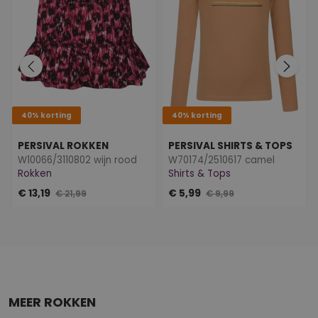
40% korting
40% korting
PERSIVAL ROKKEN
PERSIVAL SHIRTS & TOPS
W10066/3110802 wijn rood
W70174/2510617 camel
Rokken
Shirts & Tops
€ 13,19
€ 5,99
€ 21,99
€ 9,99
MEER ROKKEN