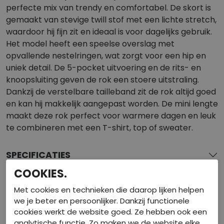
perfecte mix van trendy en comfortabel. De skort is
gemaakt van stevige twill stof met een lichte stretch,
waardoor hij fijn zit en ideaal is voor dagelijks gebruik.
Het model heeft een speelse overslag met
opvallende nestelringen, wat zorgt voor een hip en
uniek detail. De 5-pocket uitvoering en de rits- en
knoopsluiting geven de rok een stoere uitstraling.
Dankzij de verstelbare tailleband zit de rok altijd goed
en kan hij makkelijk aangepast worden. De mini lengte
maakt deze rok perfect voor warmere dagen en leuk
te combineren met een T-shirt, top of sweater.
SPECIFICATIES
COOKIES.
BEKIJK DE WINKELVOORRAAD
Met cookies en technieken die daarop lijken helpen
we je beter en persoonlijker. Dankzij functionele
GERELATEERDE PRODUCTEN
cookies werkt de website goed. Ze hebben ook een
analytische functie. Zo maken we de website elke