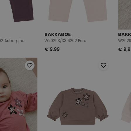
BAKKABOE
BAK
2 Aubergine
W20293/3316202 Ecru
W2029
€ 9,99
€ 9,9