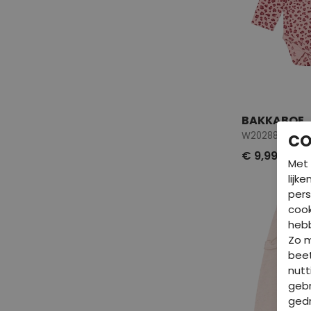
BAKKABOE
W20288/331690
CO
€ 9,99
Met 
lijk
pers
cook
hebb
Zo 
beet
nutt
gebr
gedr