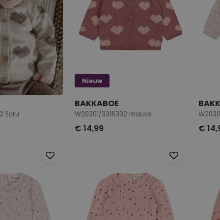
Nieuw
BAKKABOE
BAK
2 Ecru
W20301/3316302 mauve
W2030
€ 14,99
€ 14,