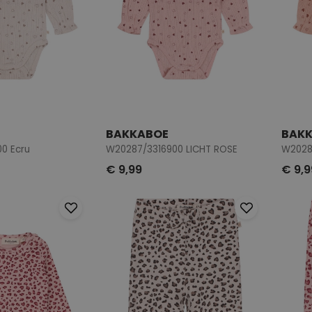
BAKKABOE
BAK
0 Ecru
W20287/3316900 LICHT ROSE
W2028
€ 9,99
€ 9,9