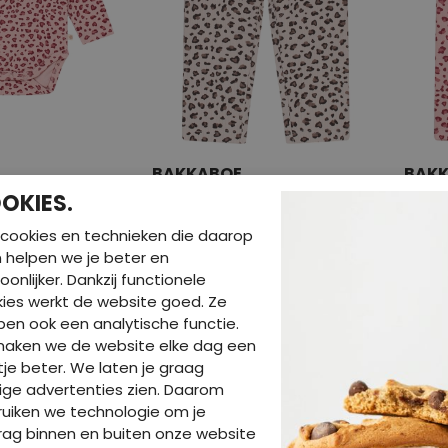
BAKKABOE
BAK
1 LICHT ROSE
W20289/3316200 Ecru
W2028
OKIES.
€ 8,99
€ 8,9
cookies en technieken die daarop
en helpen we je beter en
oonlijker. Dankzij functionele
ies werkt de website goed. Ze
en ook een analytische functie.
maken we de website elke dag een
je beter. We laten je graag
ige advertenties zien. Daarom
uiken we technologie om je
ag binnen en buiten onze website