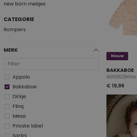
new born meisjes
CATEGORIE
Rompers
MERK
Nieuw
BAKKABOE
Appolo
W20262/Britta 
€ 19,99
Bakkaboe
Dirkje
Flinq
Messi
Private label
Sarlini