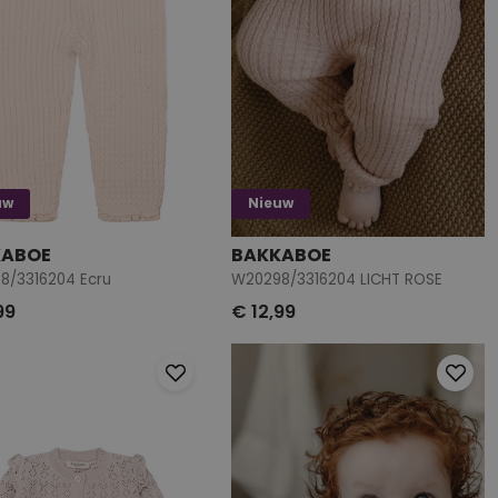
uw
Nieuw
KABOE
BAKKABOE
8/3316204 Ecru
W20298/3316204 LICHT ROSE
99
€ 12,99