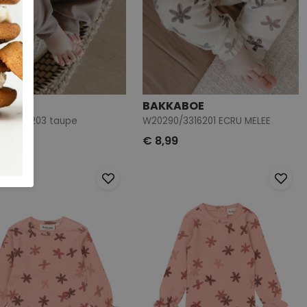
KABOE
BAKKABOE
4/3316203 taupe
W20290/3316201 ECRU MELEE
99
€ 8,99