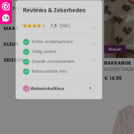
XQ Footwear
7,9
MAAT
KLEUR
Nieuw
SEIZOEN
BAKKABOE
W20301/331630
€ 14,99