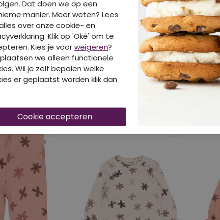
olgen. Dat doen we op een
nieme manier. Meer weten? Lees
alles over onze cookie- en
acyverklaring. Klik op 'Oké' om te
pteren. Kies je voor
weigeren
?
plaatsen we alleen functionele
ies. Wil je zelf bepalen welke
BAKKABOE
BAK
ies er geplaatst worden klik dan
3 Ecru
W20294/3316203 PERZIK
W2029
€ 12,99
€ 12,