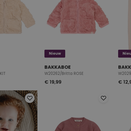
Nieuw
Nie
BAKKABOE
BAK
KIT
W20262/Britta ROSE
W2029
€ 19,99
€ 12,