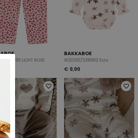
KABOE
BAKKABOE
9/3316200 LICHT ROSE
W20292/3316902 Ecru
9
€ 9,99