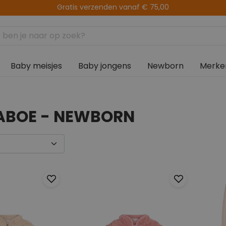
14 dagen retourtermijn
Baby meisjes
Baby jongens
Newborn
Merke
ABOE - NEWBORN