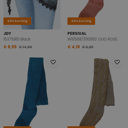
40% korting
40% korting
JDY
PERSIVAL
15375951 Black
W10568/3110950 OUD ROSE
€ 8,99
€ 4,19
€ 14,99
€ 6,99