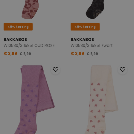
40% korting
40% korting
BAKKABOE
BAKKABOE
W10580/3115951 OUD ROSE
W10580/3115951 zwart
€ 3,59
€ 3,59
€ 5,99
€ 5,99