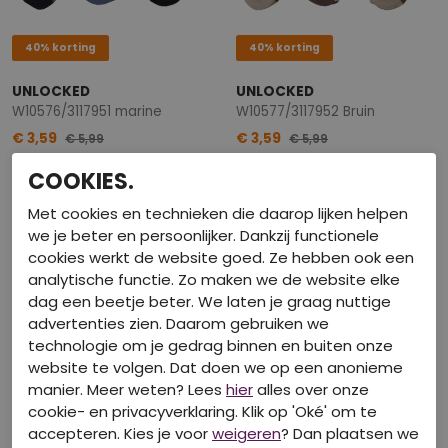
40% korting
40% korting
UNLOCKED
UNLOCKED
W10576/3117951 marine
W10577/3117952 Bruin
€ 3,59
€ 3,59
€ 5,99
€ 5,99
COOKIES.
Met cookies en technieken die daarop lijken helpen
we je beter en persoonlijker. Dankzij functionele
cookies werkt de website goed. Ze hebben ook een
analytische functie. Zo maken we de website elke
dag een beetje beter. We laten je graag nuttige
advertenties zien. Daarom gebruiken we
technologie om je gedrag binnen en buiten onze
website te volgen. Dat doen we op een anonieme
manier. Meer weten? Lees
hier
alles over onze
cookie- en privacyverklaring. Klik op 'Oké' om te
40% korting
40% korting
accepteren. Kies je voor
weigeren
? Dan plaatsen we