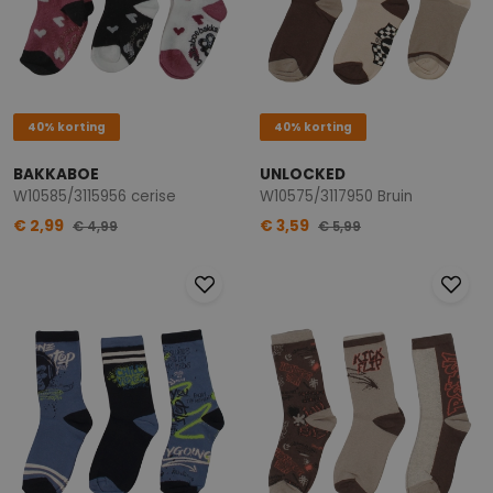
40% korting
40% korting
BAKKABOE
UNLOCKED
W10585/3115956 cerise
W10575/3117950 Bruin
€ 2,99
€ 3,59
€ 4,99
€ 5,99