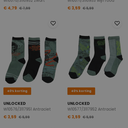
W10570/3110952 zwart
W10571/3110953 wijn rood
€ 4,79
€ 3,59
€ 7,99
€ 5,99
40% korting
40% korting
UNLOCKED
UNLOCKED
W10576/3117951 Antraciet
W10577/3117952 Antraciet
€ 3,59
€ 3,59
€ 5,99
€ 5,99