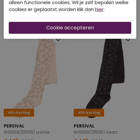
alleen functionele cookies. Wil je zelf bepalen welke
PERSIVAL
PERSIVAL
cookies er geplaatst worden klik dan
hier
.
W10568/3110950 creme
W10569/3110951 Bruin
€ 4,19
€ 4,79
€ 6,99
€ 7,99
40% korting
40% korting
PERSIVAL
PERSIVAL
W10569/3110951 creme
W10569/3110951 zwart