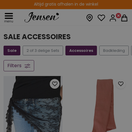
Altijd gratis afhalen in de winkel
14 dagen retourtermijn
menu
SALE ACCESSOIRES
Sale
2 of 3 delige Sets
Accessoires
Badkleding
Filters