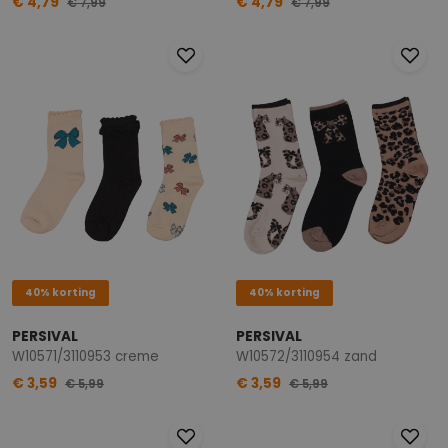
€ 4,79
€ 4,79
€ 7,99
€ 7,99
40% korting
40% korting
PERSIVAL
PERSIVAL
W10571/3110953 creme
W10572/3110954 zand
€ 3,59
€ 3,59
€ 5,99
€ 5,99