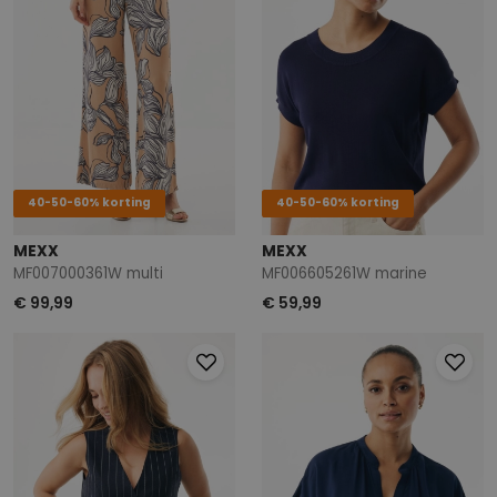
40-50-60% korting
40-50-60% korting
MEXX
MEXX
MF007000361W multi
MF006605261W marine
€ 99,99
€ 59,99