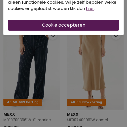
alleen functionele cookies. Wil je zelf bepalen welke
MEXX
MEXX
cookies er geplaatst worden klik dan
hier
.
MF006600761W off white
MF007000261W off white
€ 59,99
€ 79,99
40-50-60% korting
40-50-60% korting
MEXX
MEXX
MF007003661W-01 marine
MF007400961W camel