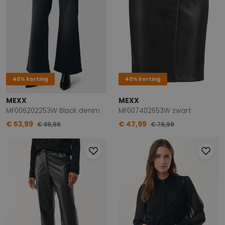
40% korting
40% korting
MEXX
MEXX
MF006202253W Black denim
MF007402653W zwart
€ 53,99
€ 47,99
€ 89,99
€ 79,99