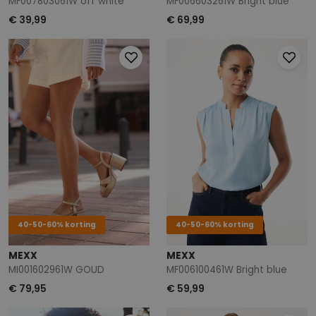
MF007803061W off white
MF006603261W Bright blue
€ 39,99
€ 69,99
40-50-60% korting
40-50-60% korting
MEXX
MEXX
MI001602961W GOUD
MF006100461W Bright blue
€ 79,95
€ 59,99