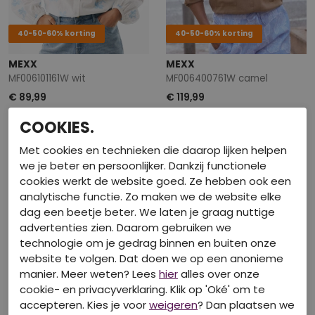
40-50-60% korting
40-50-60% korting
MEXX
MEXX
MF006101161W wit
MF006400761W camel
€ 89,99
€ 119,99
COOKIES.
Met cookies en technieken die daarop lijken helpen
we je beter en persoonlijker. Dankzij functionele
cookies werkt de website goed. Ze hebben ook een
analytische functie. Zo maken we de website elke
dag een beetje beter. We laten je graag nuttige
advertenties zien. Daarom gebruiken we
technologie om je gedrag binnen en buiten onze
website te volgen. Dat doen we op een anonieme
manier. Meer weten? Lees
hier
alles over onze
cookie- en privacyverklaring. Klik op 'Oké' om te
40-50-60% korting
40-50-60% korting
accepteren. Kies je voor
weigeren
? Dan plaatsen we