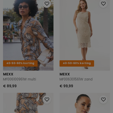
40-50-60% korting
40-50-60% korting
MEXX
MEXX
MF006100961W multi
MF006301561W zand
€ 89,99
€ 99,99