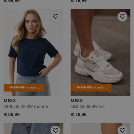
€ 99,99
€ 79,99
40-50-60% korting
40-50-60% korting
MEXX
MEXX
MF007800261W marine
MI001000861W wit
€ 39,99
€ 79,95