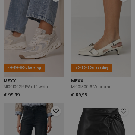
40-50-60% korting
40-50-60% korting
MEXX
MEXX
MI001002161W off white
MI001300161W creme
€ 99,99
€ 69,95