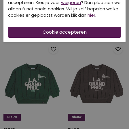
accepteren. Kies je voor
weigeren
? Dan plaatsen we
Nieuw
Nieuw
alleen functionele cookies. Wil je zelf bepalen welke
cookies er geplaatst worden klik dan
hier
.
FLINQ
FLINQ
W20389/Baseby BOTTLE
W20389/Baseby taupe
€ 17,99
€ 17,99
Nieuw
Nieuw