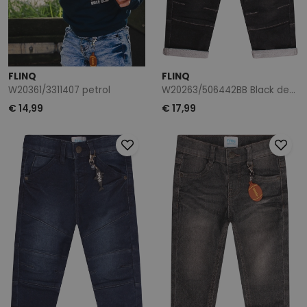
FLINQ
FLINQ
W20361/3311407 petrol
W20263/506442BB Black denim
€ 14,99
€ 17,99