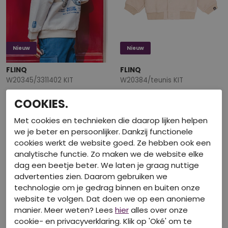
Nieuw
Nieuw
FLINQ
FLINQ
W20345/3311402 KIT
W20384/teunis KIT
€ 14,99
€ 19,99
COOKIES.
Met cookies en technieken die daarop lijken helpen
we je beter en persoonlijker. Dankzij functionele
cookies werkt de website goed. Ze hebben ook een
analytische functie. Zo maken we de website elke
dag een beetje beter. We laten je graag nuttige
advertenties zien. Daarom gebruiken we
technologie om je gedrag binnen en buiten onze
website te volgen. Dat doen we op een anonieme
manier. Meer weten? Lees
hier
alles over onze
cookie- en privacyverklaring. Klik op 'Oké' om te