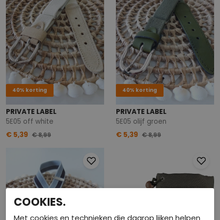
40% korting
40% korting
PRIVATE LABEL
PRIVATE LABEL
5E05 off white
5E05 olijf groen
€ 5,39
€ 5,39
€ 8,99
€ 8,99
COOKIES.
Met cookies en technieken die daarop lijken helpen