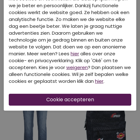
we je beter en persoonlijker. Dankzij functionele
cookies werkt de website goed. Ze hebben ook een
analytische functie. Zo maken we de website elke
dag een beetje beter. We laten je graag nuttige
advertenties zien. Daarom gebruiken we
40% korting
40% korting
technologie om je gedrag binnen en buiten onze
website te volgen. Dat doen we op een anonieme
PRIVATE LABEL
PRIVATE LABEL
manier. Meer weten? Lees
hier
alles over onze
5E26 grijs
000133886103 army groen
cookie- en privacyverklaring. Klik op 'Oké' om te
€ 5,39
€ 16,19
€ 8,99
€ 26,99
accepteren. Kies je voor
weigeren
? Dan plaatsen we
alleen functionele cookies. Wil je zelf bepalen welke
cookies er geplaatst worden klik dan
hier
.