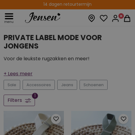
14 dagen retourtermijn
menu
PRIVATE LABEL MODE VOOR
JONGENS
Voor de leukste rugzakken en meer!
Sale
Accessoires
Jeans
Schoenen
1
Filters