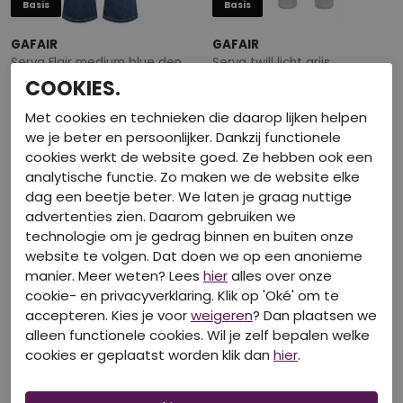
Basis
Basis
GAFAIR
GAFAIR
Serva Flair medium blue denim
Serva twill licht grijs
COOKIES.
€ 49,99
€ 59,99
Met cookies en technieken die daarop lijken helpen
we je beter en persoonlijker. Dankzij functionele
cookies werkt de website goed. Ze hebben ook een
analytische functie. Zo maken we de website elke
dag een beetje beter. We laten je graag nuttige
advertenties zien. Daarom gebruiken we
technologie om je gedrag binnen en buiten onze
website te volgen. Dat doen we op een anonieme
manier. Meer weten? Lees
hier
alles over onze
cookie- en privacyverklaring. Klik op 'Oké' om te
accepteren. Kies je voor
weigeren
? Dan plaatsen we
alleen functionele cookies. Wil je zelf bepalen welke
Basis
Basis
cookies er geplaatst worden klik dan
hier
.
GAFAIR
GAFAIR