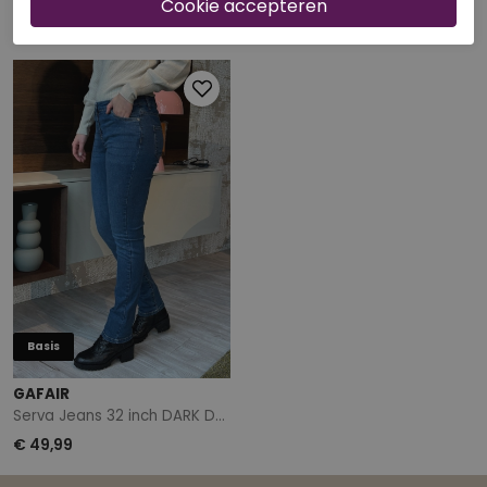
Serva twill marine
Serva twill zwart
€ 59,99
€ 59,99
Basis
GAFAIR
Serva Jeans 32 inch DARK DENIM
€ 49,99