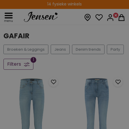
14 fysieke winkels
menu
GAFAIR
Broeken & Leggings
Jeans
Denim trends
Party
1
Filters