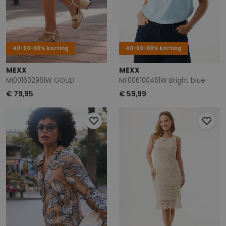
40-50-60% korting
40-50-60% korting
MEXX
MEXX
MI001602961W GOUD
MF006100461W Bright blue
€ 79,95
€ 59,99