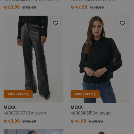
€ 53,99
€ 47,99
€ 89,99
€ 79,99
40% korting
40% korting
MEXX
MEXX
MF007006753W zwart
MF006105153W zwart
€ 53,99
€ 41,99
€ 89,99
€ 69,99