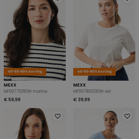
40-50-60% korting
40-50-60% korting
MEXX
MEXX
MF007701161W marine
MF007800261W wit
€ 59,99
€ 39,99