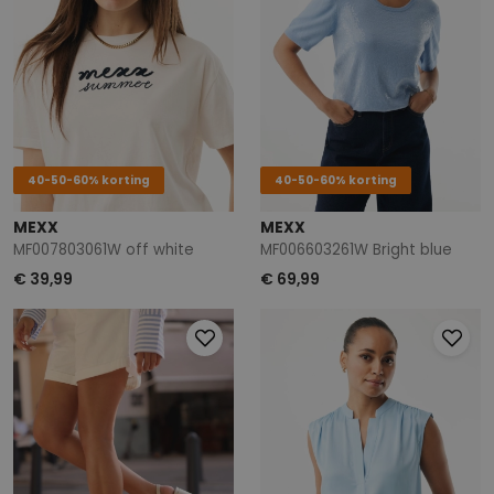
40-50-60% korting
40-50-60% korting
MEXX
MEXX
MF007803061W off white
MF006603261W Bright blue
€ 39,99
€ 69,99