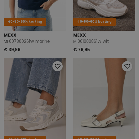
40-50-60% korting
40-50-60% korting
MEXX
MEXX
MF007800261W marine
MI001000861W wit
€ 39,99
€ 79,95