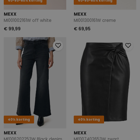
40-50-60% korting
40-50-60% korting
MEXX
MEXX
MI001002161W off white
MI001300161W creme
€ 99,99
€ 69,95
40% korting
40% korting
MEXX
MEXX
MF006202253W Black denim
MF007402653W zwart