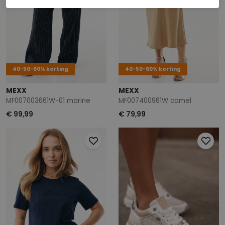
40-50-60% korting
40-50-60% korting
MEXX
MEXX
MF007003661W-01 marine
MF007400961W camel
€ 99,99
€ 79,99