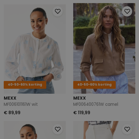
40-50-60% korting
40-50-60% korting
MEXX
MEXX
MF006101161W wit
MF006400761W camel
€ 89,99
€ 119,99