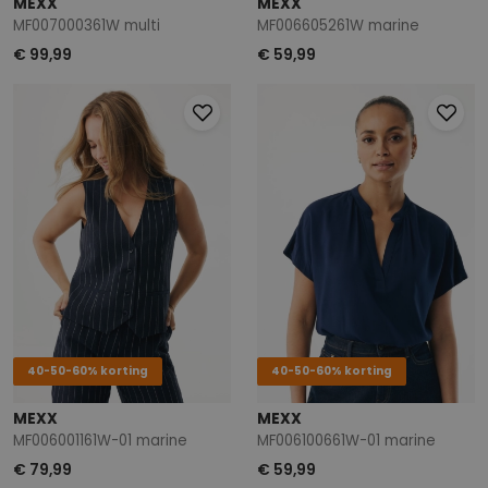
MEXX
MEXX
MF007000361W multi
MF006605261W marine
€ 99,99
€ 59,99
40-50-60% korting
40-50-60% korting
MEXX
MEXX
MF006001161W-01 marine
MF006100661W-01 marine
€ 79,99
€ 59,99