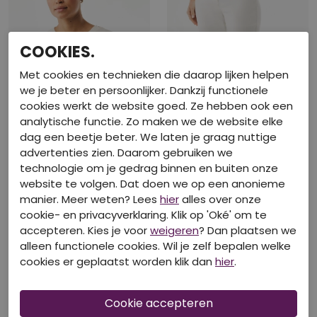
COOKIES.
Met cookies en technieken die daarop lijken helpen
we je beter en persoonlijker. Dankzij functionele
cookies werkt de website goed. Ze hebben ook een
analytische functie. Zo maken we de website elke
dag een beetje beter. We laten je graag nuttige
40-50-60% korting
40-50-60% korting
advertenties zien. Daarom gebruiken we
technologie om je gedrag binnen en buiten onze
MEXX
MEXX
website te volgen. Dat doen we op een anonieme
MF006600761W off white
MF007000261W off white
manier. Meer weten? Lees
hier
alles over onze
€ 59,99
€ 79,99
cookie- en privacyverklaring. Klik op 'Oké' om te
accepteren. Kies je voor
weigeren
? Dan plaatsen we
alleen functionele cookies. Wil je zelf bepalen welke
cookies er geplaatst worden klik dan
hier
.