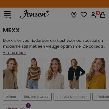
14 dagen retourtermijn
menu
MEXX
Mexx is er voor iedereen die kiest voor een casual en
moderne stijl met een vleugje optimisme. De collectie
bestaat uit fijne basics, aangevuld met trendy
seizoensitems die je moeiteloos combineert. Comfort,
stijl en een vrij gevoel komen samen in kleding die
past bij elk moment.
Acties
Blazers & Gilets
Blouses & Tunieken
Broeken
1