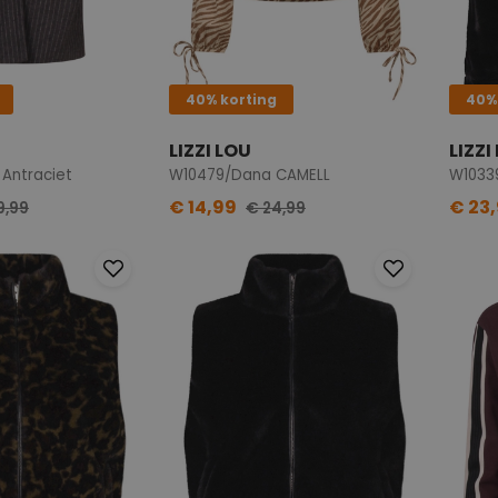
40% korting
40%
LIZZI LOU
LIZZI
 Antraciet
W10479/Dana CAMELL
W1033
€ 14,99
€ 23
9,99
€ 24,99