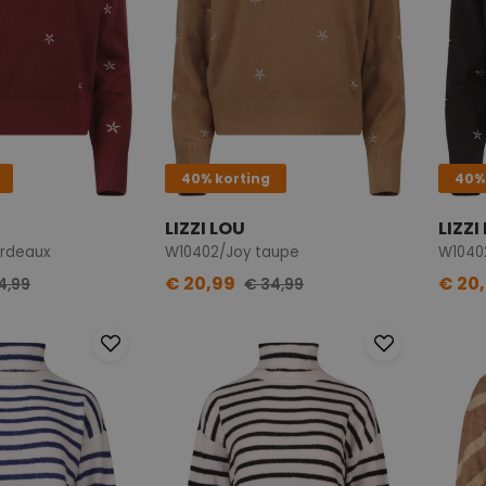
40% korting
40%
LIZZI LOU
LIZZI
rdeaux
W10402/Joy taupe
W1040
€ 20,99
€ 20
4,99
€ 34,99