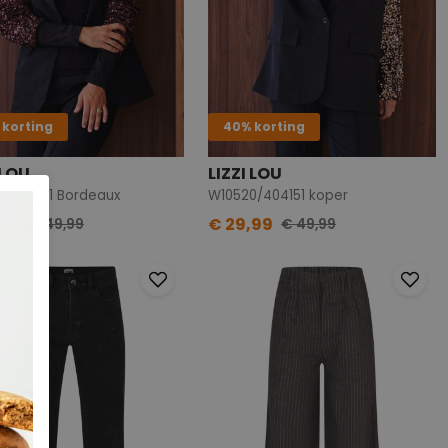
 korting
40% korting
 LOU
LIZZI LOU
0/404151 Bordeaux
W10520/404151 koper
,99
€ 29,99
€ 49,99
€ 49,99