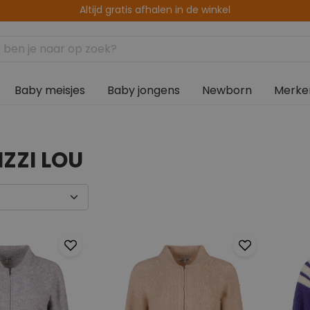
14 dagen retourtermijn
Baby meisjes
Baby jongens
Newborn
Merke
IZZI LOU