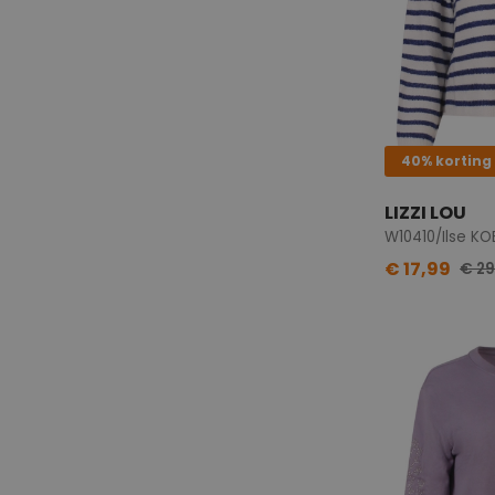
40% korting
LIZZI LOU
W10410/Ilse KO
€ 17,99
€ 29