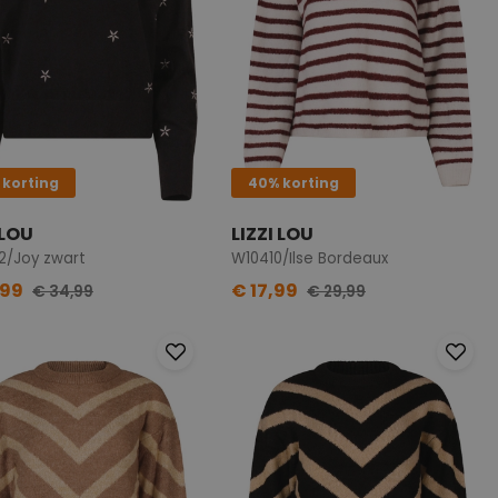
 korting
40% korting
 LOU
LIZZI LOU
2/Joy zwart
W10410/Ilse Bordeaux
,99
€ 17,99
€ 34,99
€ 29,99