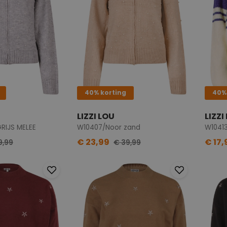
40% korting
40%
LIZZI LOU
LIZZI
RIJS MELEE
W10407/Noor zand
W1041
€ 23,99
€ 17,
9,99
€ 39,99