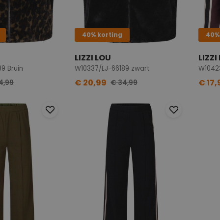
40% korting
40%
LIZZI LOU
LIZZI
9 Bruin
W10337/LJ-66189 zwart
W1042
€ 20,99
€ 17,
4,99
€ 34,99