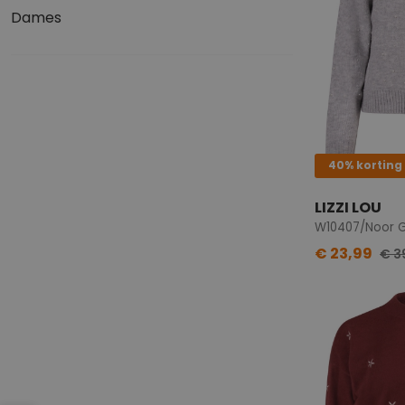
Dames
40% korting
LIZZI LOU
W10407/Noor G
€ 23,99
€ 3