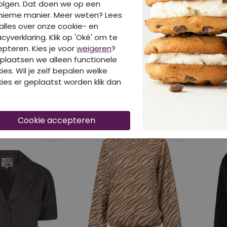
olgen. Dat doen we op een
nieme manier. Meer weten? Lees
alles over onze cookie- en
acyverklaring. Klik op 'Oké' om te
pteren. Kies je voor
weigeren
?
40% korting
40%
plaatsen we alleen functionele
ies. Wil je zelf bepalen welke
LIZZI LOU
LIZZI
ies er geplaatst worden klik dan
 zwart
W10522/506259 zwart
W10102
€ 20,99
€ 29
9,99
€ 34,99