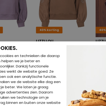
40% korting
40%
LIZZI LOU
LIZZI
7 LILA
W10426/CX90917 taupe
W1052
OKIES.
€ 20,99
€ 29
4,99
€ 34,99
cookies en technieken die daarop
en helpen we je beter en
oonlijker. Dankzij functionele
ies werkt de website goed. Ze
en ook een analytische functie.
maken we de website elke dag een
je beter. We laten je graag
ige advertenties zien. Daarom
uiken we technologie om je
ag binnen en buiten onze website