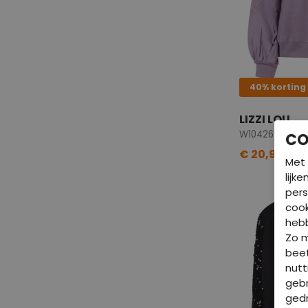
40% korting
LIZZI LOU
W10426/CX9091
CO
€ 20,99
€ 3
Met 
lijk
pers
cook
hebb
Zo 
beet
nutt
gebr
gedr