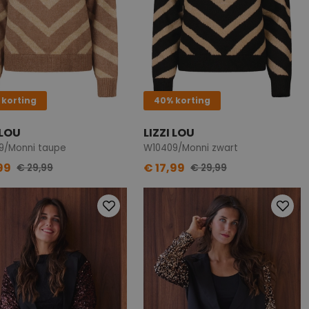
 korting
40% korting
 LOU
LIZZI LOU
9/Monni taupe
W10409/Monni zwart
99
€ 17,99
€ 29,99
€ 29,99