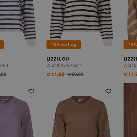
40% korting
40%
LIZZI LOU
LIZZI
BALT
W10410/Ilse zwart
W1040
€ 17,99
€ 17,
,99
€ 29,99