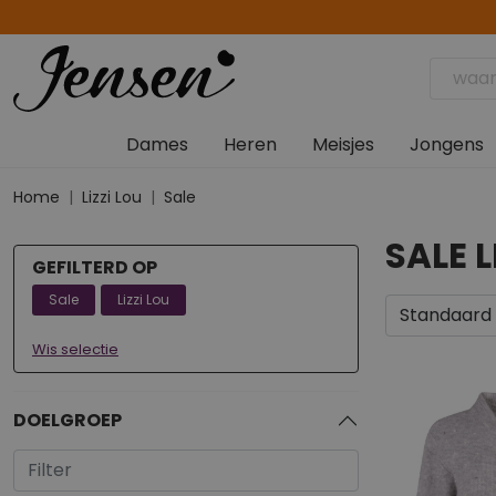
Dames
Heren
Meisjes
Jongens
Home
Lizzi Lou
Sale
SALE L
GEFILTERD OP
Sale
Lizzi Lou
Wis selectie
DOELGROEP