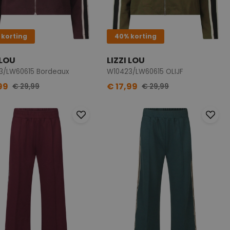
 korting
40% korting
 LOU
LIZZI LOU
3/LW60615 Bordeaux
W10423/LW60615 OLIJF
99
€ 17,99
€ 29,99
€ 29,99