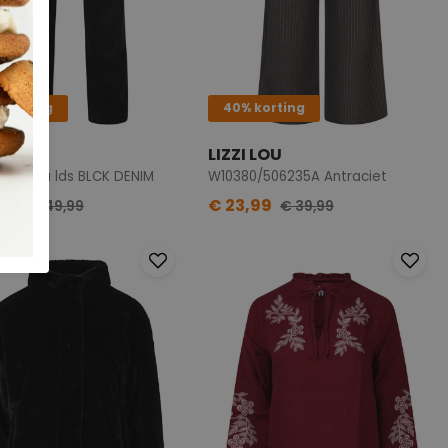
 korting
40% korting
 LOU
LIZZI LOU
/Temra lds BLCK DENIM
W10380/506235A Antraciet
,99
€ 23,99
€ 49,99
€ 39,99