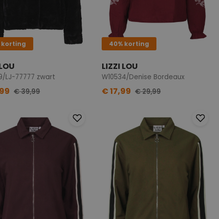
 korting
40% korting
 LOU
LIZZI LOU
9/LJ-77777 zwart
W10534/Denise Bordeaux
,99
€ 17,99
€ 39,99
€ 29,99