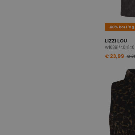
40% korting
LIZZI LOU
W10381/404140
€ 23,99
€ 3