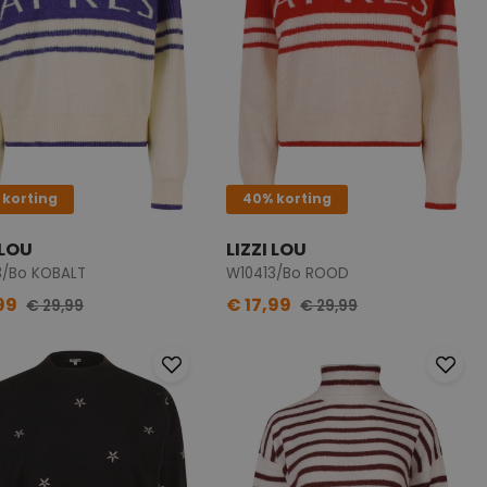
 korting
40% korting
 LOU
LIZZI LOU
3/Bo KOBALT
W10413/Bo ROOD
99
€ 17,99
€ 29,99
€ 29,99