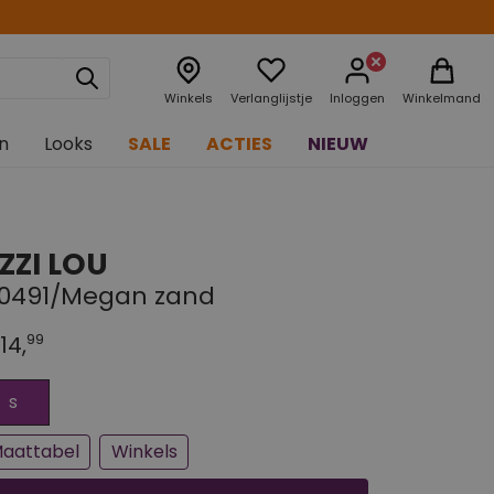
Winkels
Verlanglijstje
Inloggen
Winkelmand
n
Looks
SALE
ACTIES
NIEUW
IZZI LOU
10491/Megan zand
99
14,
n paar stuks op voorraad
jna uitverkocht
s
aattabel
Winkels