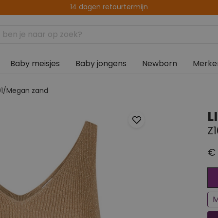
Gratis verzenden vanaf € 75,00
Baby meisjes
Baby jongens
Newborn
Merke
491/Megan zand
L
Z
€ 
Ee
Bi
M