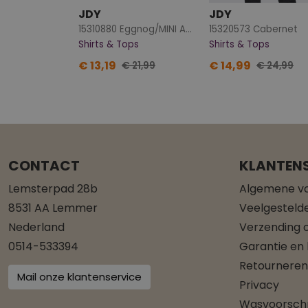
JDY
JDY
15310880 Eggnog/MINI ABSTRACT
15320573 Cabernet
Shirts & Tops
Shirts & Tops
€ 13,19
€ 14,99
€ 21,99
€ 24,99
CONTACT
KLANTENS
Lemsterpad 28b
Algemene v
8531 AA Lemmer
Veelgesteld
Nederland
Verzending o
0514-533394
Garantie en
Retourneren
Mail onze klantenservice
Privacy
Wasvoorschr