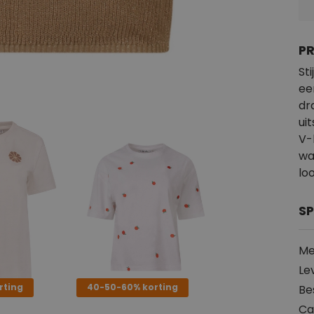
P
St
ee
dr
ui
V-
wa
loo
SP
Me
Le
rting
40-50-60% korting
Be
Ca