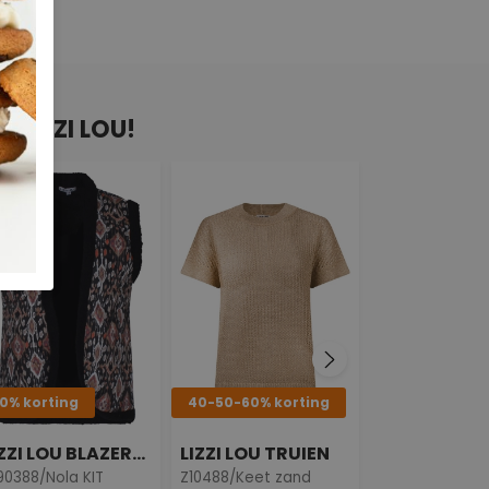
N LIZZI LOU!
0% korting
40-50-60% korting
LIZZI LOU BLAZERS & GILETS
LIZZI LOU TRUIEN
0388/Nola KIT
Z10488/Keet zand