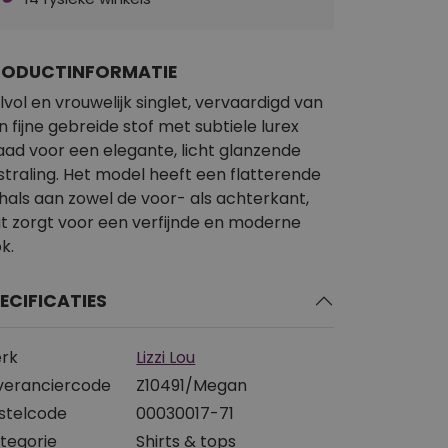
RODUCTINFORMATIE
ijlvol en vrouwelijk singlet, vervaardigd van
n fijne gebreide stof met subtiele lurex
aad voor een elegante, licht glanzende
tstraling. Het model heeft een flatterende
hals aan zowel de voor- als achterkant,
t zorgt voor een verfijnde en moderne
k.
ECIFICATIES
rk
Lizzi Lou
veranciercode
Z10491/Megan
stelcode
00030017-71
tegorie
Shirts & tops