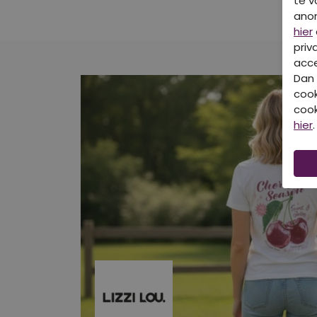
te v
ano
hier
priv
acce
Dan 
cook
cook
hier
.