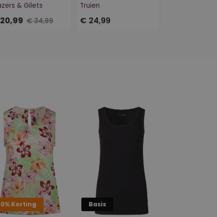
azers & Gilets
Truien
Shirts & Tops
 20,99
€ 24,99
€ 14,99
€ 34,99
50% Korting
Basis