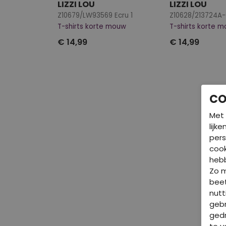
LIZZI LOU
LIZZI LOU
Z10679/LW93569 Ecru 1
Z10628/213724A-0
T-shirts korte mouw
T-shirts korte 
€ 14,99
€ 14,99
CO
Met 
lijk
pers
cook
hebb
Zo 
beet
nutt
gebr
gedr