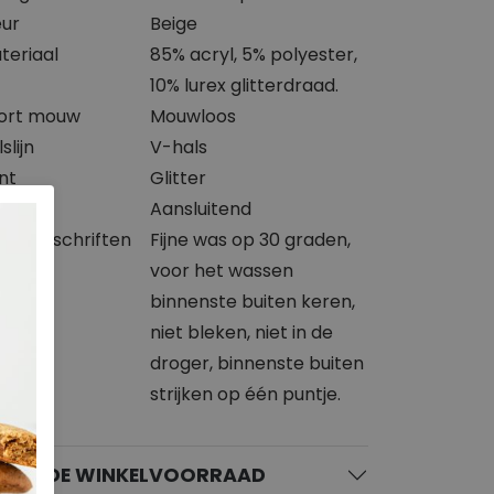
eur
Beige
teriaal
85% acryl, 5% polyester,
10% lurex glitterdraad.
ort mouw
Mouwloos
slijn
V-hals
int
Glitter
svorm
Aansluitend
svoorschriften
Fijne was op 30 graden,
voor het wassen
binnenste buiten keren,
niet bleken, niet in de
droger, binnenste buiten
strijken op één puntje.
KIJK DE WINKELVOORRAAD