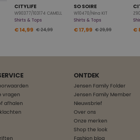
CITYLIFE
SO SOIRE
CI
W90377/103174 CAMELL
W10470/Nina KIT
Shirts & Tops
Shirts & Tops
Shi
€ 14,99
€ 17,99
€ 
€ 24,99
€ 29,99
ERVICE
ONTDEK
oorwaarden
Jensen Family Folder
e vragen
Jensen Family Member
f afhalen
Nieuwsbrief
 klachten
Over ons
Onze merken
Shop the look
iften
Fashion blog