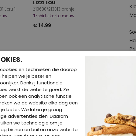
LIZZI LOU
Kl
1 Ecru 1
Z10630/213813 oranje
Ma
mouw
T-shirts korte mouw
€ 14,99
So
Hal
Pr
Pa
OKIES.
Wa
cookies en technieken die daarop
en helpen we je beter en
oonlijker. Dankzij functionele
ies werkt de website goed. Ze
en ook een analytische functie.
maken we de website elke dag een
je beter. We laten je graag
ige advertenties zien. Daarom
uiken we technologie om je
ag binnen en buiten onze website
BE