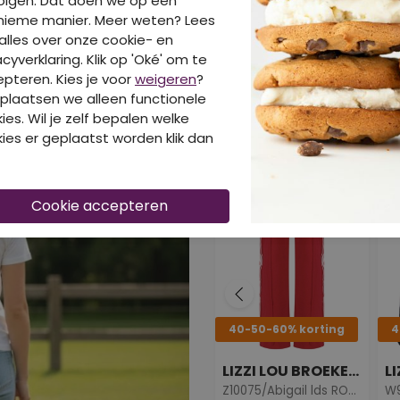
olgen. Dat doen we op een
nieme manier. Meer weten? Lees
alles over onze cookie- en
acyverklaring. Klik op 'Oké' om te
pteren. Kies je voor
weigeren
?
plaatsen we alleen functionele
DIT IS OOK LEUK VA
ies. Wil je zelf bepalen welke
ies er geplaatst worden klik dan
40-50-60% korting
4
LIZZI LOU BROEKEN & LEGGINGS
Z10075/Abigail lds ROOD
W9