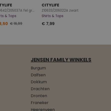
TYLIFE
CITYLIFE
Z90642/205037A fel groen
Z10633/206022A zwart
rts & Tops
Shirts & Tops
8,50
€ 7,99
€ 16,99
JENSEN FAMILY WINKELS
Burgum
Dalfsen
Dokkum
Drachten
Dronten
Franeker
Heerenveen