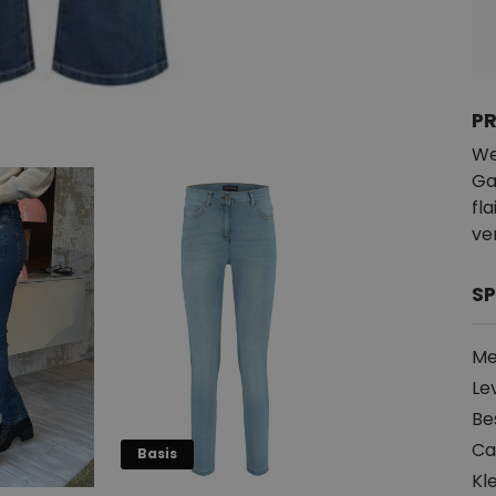
P
We
Ga
fl
ve
SP
Me
Le
Be
Ca
Basis
Kl