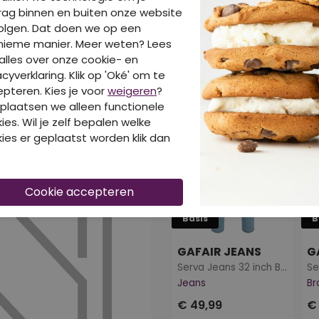
ag binnen en buiten onze website
olgen. Dat doen we op een
DIT IS OOK LEUK V
nieme manier. Meer weten? Lees
alles over onze cookie- en
acyverklaring. Klik op 'Oké' om te
pteren. Kies je voor
weigeren
?
plaatsen we alleen functionele
ies. Wil je zelf bepalen welke
ies er geplaatst worden klik dan
Basis
B
GAFAIR JEANS
Serva Jeans 32 inch Bleached dnm
Se
Jeans
Br
€ 49,99
€