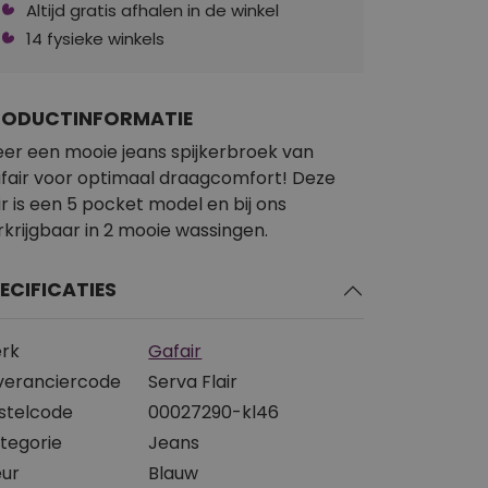
Altijd gratis afhalen in de winkel
14 fysieke winkels
RODUCTINFORMATIE
er een mooie jeans spijkerbroek van
fair voor optimaal draagcomfort! Deze
air is een 5 pocket model en bij ons
rkrijgbaar in 2 mooie wassingen.
ECIFICATIES
rk
Gafair
veranciercode
Serva Flair
stelcode
00027290-kl46
tegorie
Jeans
eur
Blauw