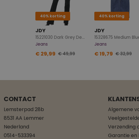
40% korting
40% korting
JDY
JDY
15221030 Dark Grey Denim
Jeans
Jeans
€ 29,99
€ 19,79
€ 49,99
€ 32,99
CONTACT
KLANTENS
Lemsterpad 28b
Algemene v
8531 AA Lemmer
Veelgesteld
Nederland
Verzending o
0514-533394
Garantie en