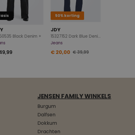
Basis
50% korting
Y
JDY
50535 Black Denim +
15327152 Dark Blue Denim
ans
Jeans
49,99
€ 20,00
€ 39,99
JENSEN FAMILY WINKELS
Burgum
Dalfsen
Dokkum
Drachten