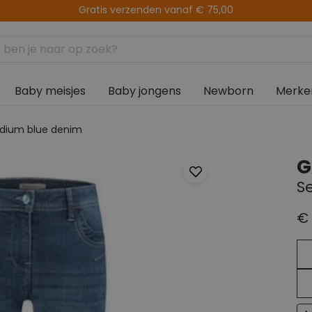
14 fysieke winkels
Baby meisjes
Baby jongens
Newborn
Merke
medium blue denim
G
S
€ 
Ee
Bi