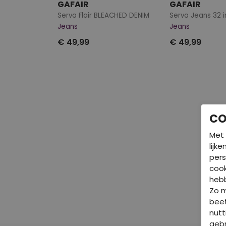
GAFAIR
GAFAIR
Serva Flair BLEACHED DENIM
Jeans
Jeans
€ 49,99
€ 49,99
CO
Met 
lijk
pers
cook
hebb
Zo 
beet
nutt
gebr