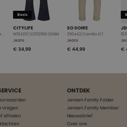
Basis
CITYLIFE
SO SOIRE
JD
15328675 Medium Blue Denim
W10421/CX20121R8 DENIM
Z90442/Camilla KIT
153
Jeans
Jeans
Je
€ 34,99
€ 44,99
€ 
ERVICE
ONTDEK
oorwaarden
Jensen Family Folder
e vragen
Jensen Family Member
f afhalen
Nieuwsbrief
 klachten
Over ons