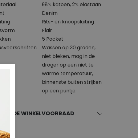
teriaal
98% katoen, 2% elastaan
int
Denim
iting
Rits- en knoopsluiting
svorm
Flair
kken
5 Pocket
svoorschriften
Wassen op 30 graden,
niet bleken, mag in de
droger op een niet te
warme temperatuur,
binnenste buiten strijken
op een puntje.
KIJK DE WINKELVOORRAAD