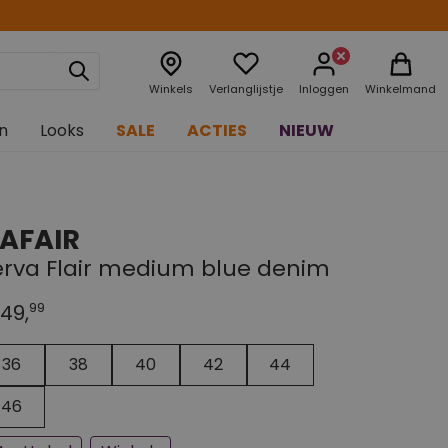
Winkels
Verlanglijstje
Inloggen
Winkelmand
n
Looks
SALE
ACTIES
NIEUW
AFAIR
erva Flair medium blue denim
99
49,
n paar stuks op voorraad
jna uitverkocht
36
38
40
42
44
46