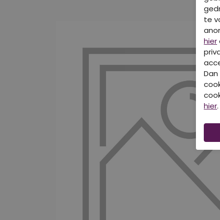
gedr
te v
ano
hier
priv
acce
Dan 
cook
cook
hier
.