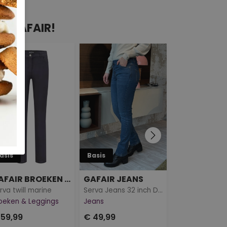
AN GAFAIR!
asis
Basis
Basis
GAFAIR BROEKEN & LEGGINGS
GAFAIR JEANS
GAFAIR JEA
rva twill marine
Serva Jeans 32 inch DARK DENIM
oeken & Leggings
Jeans
Jeans
 59,99
€ 49,99
€ 49,99