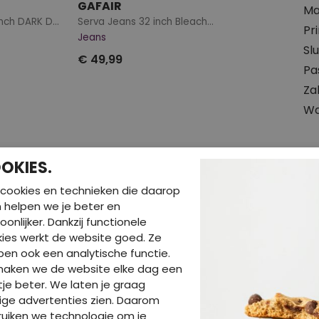
GAFAIR
Ma
Serva Jeans 32 inch DARK DENIM
Serva Jeans 32 inch Bleached dnm
Pr
Jeans
Slu
€ 49,99
Pa
Za
Wa
OKIES.
cookies en technieken die daarop
en helpen we je beter en
oonlijker. Dankzij functionele
ies werkt de website goed. Ze
en ook een analytische functie.
BE
maken we de website elke dag een
je beter. We laten je graag
ige advertenties zien. Daarom
uiken we technologie om je