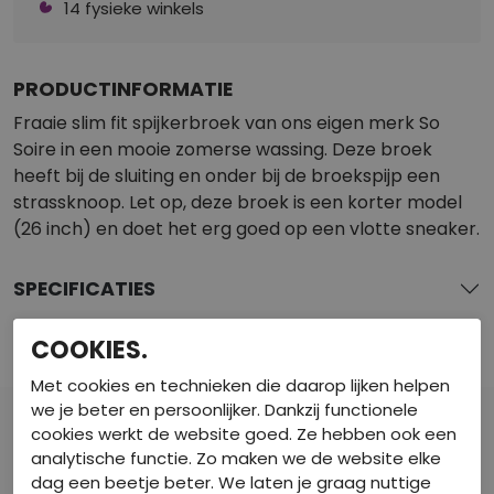
14 fysieke winkels
PRODUCTINFORMATIE
Fraaie slim fit spijkerbroek van ons eigen merk So
Soire in een mooie zomerse wassing. Deze broek
heeft bij de sluiting en onder bij de broekspijp een
strassknoop. Let op, deze broek is een korter model
(26 inch) en doet het erg goed op een vlotte sneaker.
SPECIFICATIES
COOKIES.
BEKIJK DE WINKELVOORRAAD
Met cookies en technieken die daarop lijken helpen
we je beter en persoonlijker. Dankzij functionele
cookies werkt de website goed. Ze hebben ook een
analytische functie. Zo maken we de website elke
dag een beetje beter. We laten je graag nuttige