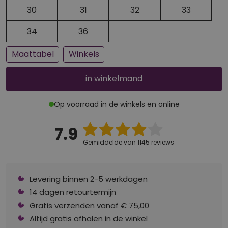
Een paar stuks op voorraad
Bijna uitverkocht
30
31
32
33
34
36
Maattabel
Winkels
in winkelmand
Op voorraad in de winkels en online
7.9
Gemiddelde van 1145 reviews
Levering binnen 2-5 werkdagen
14 dagen retourtermijn
Gratis verzenden vanaf € 75,00
Altijd gratis afhalen in de winkel