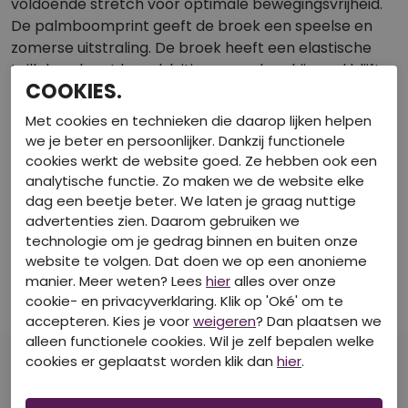
voldoende stretch voor optimale bewegingsvrijheid.
De palmboomprint geeft de broek een speelse en
zomerse uitstraling. De broek heeft een elastische
tailleband met koordsluiting, waardoor hij goed blijft
COOKIES.
zitten en gemakkelijk verstelbaar is. Daarnaast
zorgen de steekzakken voor een stoere en
Met cookies en technieken die daarop lijken helpen
functionele touch.
we je beter en persoonlijker. Dankzij functionele
cookies werkt de website goed. Ze hebben ook een
Perfect te combineren met T-shirt Z90210 voor een
analytische functie. Zo maken we de website elke
complete zomerse outfit!
dag een beetje beter. We laten je graag nuttige
advertenties zien. Daarom gebruiken we
technologie om je gedrag binnen en buiten onze
SPECIFICATIES
website te volgen. Dat doen we op een anonieme
manier. Meer weten? Lees
hier
alles over onze
BEKIJK DE WINKELVOORRAAD
cookie- en privacyverklaring. Klik op 'Oké' om te
accepteren. Kies je voor
weigeren
? Dan plaatsen we
alleen functionele cookies. Wil je zelf bepalen welke
cookies er geplaatst worden klik dan
hier
.