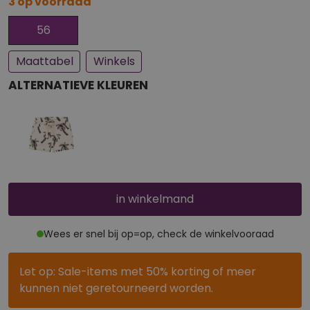
3 op voorraad
Bijna uitverkocht
56
Maattabel
Winkels
ALTERNATIEVE KLEUREN
in winkelmand
Wees er snel bij op=op, check de winkelvooraad
Let op: Sale-items met 50% korting of meer
kunnen niet geretourneerd worden.