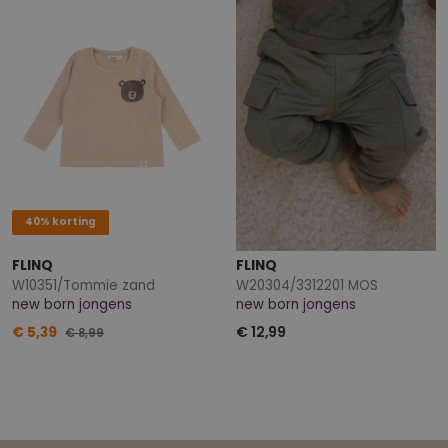
40% korting
FLINQ
FLINQ
W10351/Tommie zand
W20304/3312201 MOS
new born jongens
new born jongens
€ 5,39
€ 12,99
€ 8,99