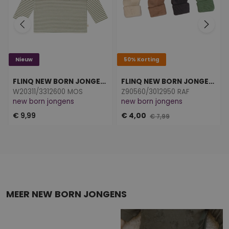
Nieuw
50% Korting
FLINQ NEW BORN JONGENS
FLINQ NEW BORN JONGENS
W20311/3312600 MOS
Z90560/3012950 RAF
new born jongens
new born jongens
€ 9,99
€ 4,00
€ 7,99
MEER NEW BORN JONGENS