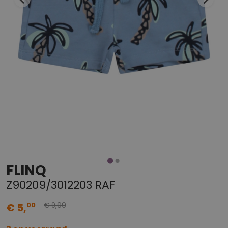
FLINQ
Z90209/3012203 RAF
99
00
€ 5,
€ 9,