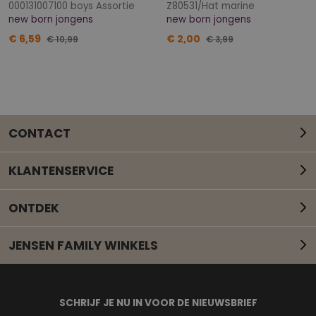
000131007100 boys Assortie
Z80531/Hat marine
new born jongens
new born jongens
€ 6,59
€ 2,00
€ 10,99
€ 3,99
CONTACT
KLANTENSERVICE
ONTDEK
JENSEN FAMILY WINKELS
Mail onze klantenservice
SCHRIJF JE NU IN VOOR DE NIEUWSBRIEF