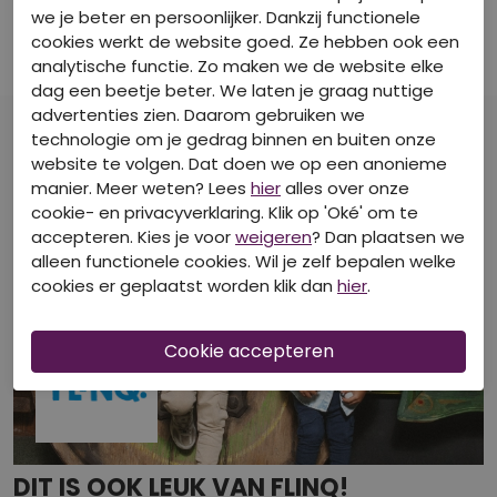
FLINQ
FLINQ
we je beter en persoonlijker. Dankzij functionele
Z90209/3012203 RAF
Z90209/3012203 creme
cookies werkt de website goed. Ze hebben ook een
Korte Broeken
Korte Broeken
analytische functie. Zo maken we de website elke
€ 5,00
€ 5,00
€ 9,99
€ 9,99
dag een beetje beter. We laten je graag nuttige
advertenties zien. Daarom gebruiken we
technologie om je gedrag binnen en buiten onze
website te volgen. Dat doen we op een anonieme
manier. Meer weten? Lees
hier
alles over onze
cookie- en privacyverklaring. Klik op 'Oké' om te
accepteren. Kies je voor
weigeren
? Dan plaatsen we
alleen functionele cookies. Wil je zelf bepalen welke
cookies er geplaatst worden klik dan
hier
.
DIT IS OOK LEUK VAN FLINQ!