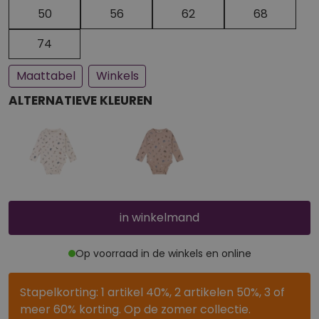
Een paar stuks op voorraad
Bijna uitverkocht
50
56
62
68
74
Maattabel
Winkels
ALTERNATIEVE KLEUREN
in winkelmand
Op voorraad in de winkels en online
Stapelkorting: 1 artikel 40%, 2 artikelen 50%, 3 of
meer 60% korting. Op de zomer collectie.