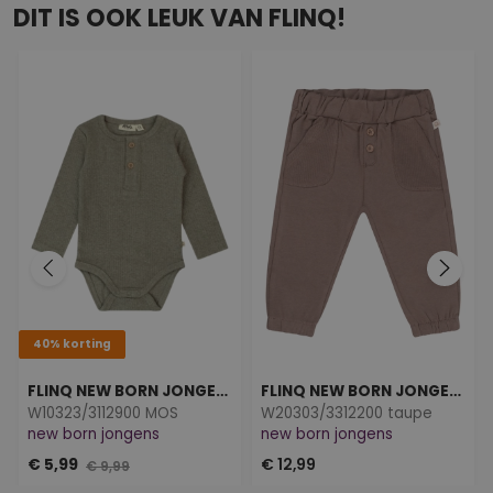
DIT IS OOK LEUK VAN FLINQ!
40% korting
FLINQ NEW BORN JONGENS
FLINQ NEW BORN JONGENS
W10323/3112900 MOS
W20303/3312200 taupe
new born jongens
new born jongens
€ 5,99
€ 12,99
€ 9,99