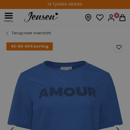
Gratis verzenden vanaf € 75,00
14 fysieke winkels
menu
Terug naar overzicht
40-50-60% korting