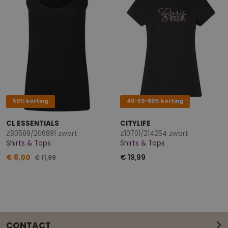
50% korting
40-50-60% korting
CL ESSENTIALS
CITYLIFE
Z80589/206891 zwart
Z10701/214254 zwart
Shirts & Tops
Shirts & Tops
€ 6,00
€ 19,99
€ 11,99
CONTACT