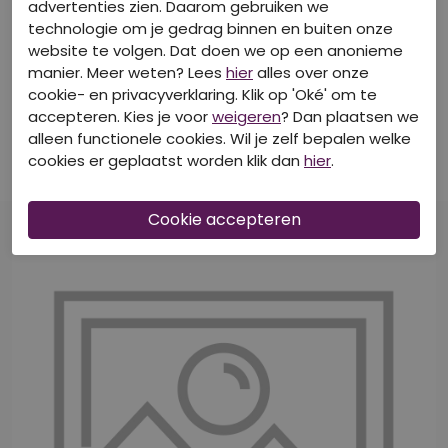
advertenties zien. Daarom gebruiken we
technologie om je gedrag binnen en buiten onze
website te volgen. Dat doen we op een anonieme
manier. Meer weten? Lees
hier
alles over onze
40-50-60% korting
40-50-60% korting
cookie- en privacyverklaring. Klik op 'Oké' om te
CITYLIFE
CITYLIFE
accepteren. Kies je voor
weigeren
? Dan plaatsen we
Z10672/LW10873 zwart
Z10426/LT-66391 LILA
alleen functionele cookies. Wil je zelf bepalen welke
Tops korte mouw
Tops korte mouw
cookies er geplaatst worden klik dan
hier
.
€ 16,99
€ 19,99