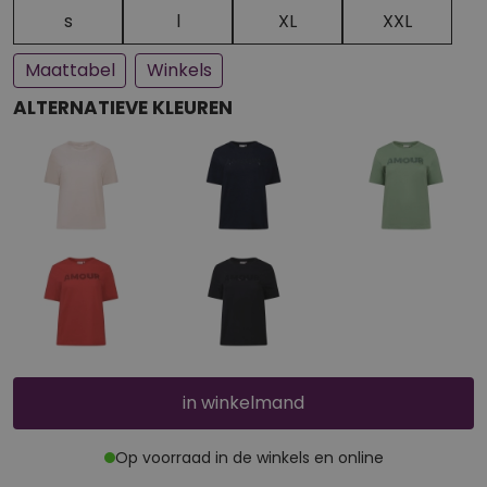
Een paar stuks op voorraad
Bijna uitverkocht
s
l
XL
XXL
Maattabel
Winkels
ALTERNATIEVE KLEUREN
in winkelmand
Op voorraad in de winkels en online