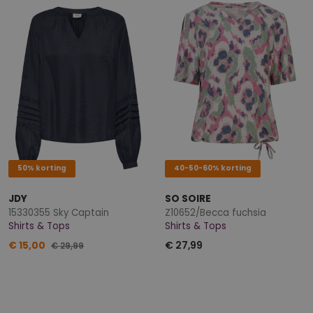
50% korting
40-50-60% korting
JDY
SO SOIRE
15330355 Sky Captain
Z10652/Becca fuchsia
Shirts & Tops
Shirts & Tops
€ 15,00
€ 27,99
€ 29,99