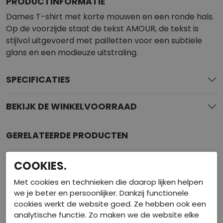
PRODUCTINFORMATIE
Dames T-shirt met korte mouwen en een ronde hals.
Op de voorzijde staat de tekst AMOUR, de tekst is
stijlvol uitgevoerd met pailletten voor een subtiele
glans en een modieuze uitstraling.
SPECIFICATIES
BEKIJK DE WINKELVOORRAAD
GERELATEERDE PRODUCTEN
COOKIES.
Met cookies en technieken die daarop lijken helpen
we je beter en persoonlijker. Dankzij functionele
cookies werkt de website goed. Ze hebben ook een
analytische functie. Zo maken we de website elke