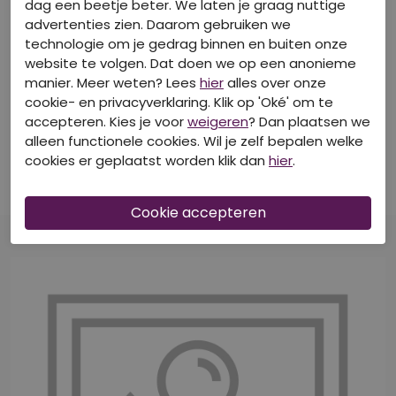
dag een beetje beter. We laten je graag nuttige
advertenties zien. Daarom gebruiken we
technologie om je gedrag binnen en buiten onze
website te volgen. Dat doen we op een anonieme
manier. Meer weten? Lees
hier
alles over onze
cookie- en privacyverklaring. Klik op 'Oké' om te
40-50-60% korting
40-50-60% korting
accepteren. Kies je voor
weigeren
? Dan plaatsen we
CITYLIFE
CITYLIFE
alleen functionele cookies. Wil je zelf bepalen welke
Z10675/LW93357 MOS
Z10577/Baudy mauve
cookies er geplaatst worden klik dan
hier
.
Tops korte mouw
T-shirts korte mouw
€ 19,99
€ 12,99