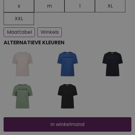
Een paar stuks op voorraad
Bijna uitverkocht
s
m
l
XL
XXL
Maattabel
Winkels
ALTERNATIEVE KLEUREN
in winkelmand