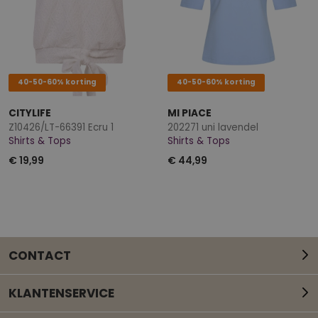
40-50-60% korting
40-50-60% korting
CITYLIFE
MI PIACE
Z10426/LT-66391 Ecru 1
202271 uni lavendel
Shirts & Tops
Shirts & Tops
€ 19,99
€ 44,99
CONTACT
KLANTENSERVICE