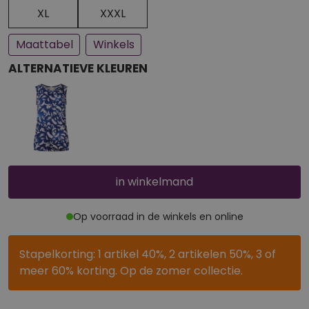
Een paar stuks op voorraad
Bijna uitverkocht
XL
XXXL
Maattabel
Winkels
ALTERNATIEVE KLEUREN
in winkelmand
Op voorraad in de winkels en online
Stapelkorting: 1 artikel 40%, 2 artikelen 50%, 3 of
meer 60% korting. Op de zomer collectie.