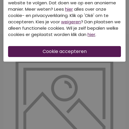
website te volgen. Dat doen we op een anonieme
manier. Meer weten? Lees
hier
alles over onze
CITYLIFE
CITYLIFE
cookie- en privacyverklaring. Klik op 'Oké' om te
Z10578/Giselle zwart
Z10704/214257 ROOD
T-shirts korte mouw
Tops korte mouw
accepteren. Kies je voor
weigeren
? Dan plaatsen we
alleen functionele cookies. Wil je zelf bepalen welke
€ 14,99
€ 19,99
cookies er geplaatst worden klik dan
hier
.