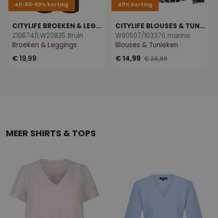
40-50-60% korting
40% korting
CITYLIFE BROEKEN & LEGGINGS
CITYLIFE BLOUSES & TUNIEKEN
Z10674/LW20835 Bruin
W90507/103376 marine
Broeken & Leggings
Blouses & Tunieken
€ 19,99
€ 14,99
€ 24,99
MEER SHIRTS & TOPS