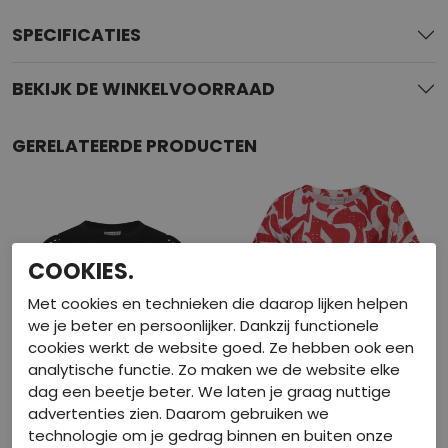
SPECIFICATIES
BEKIJK DE WINKELVOORRAAD
GERELATEERDE PRODUCTEN
COOKIES.
Met cookies en technieken die daarop lijken helpen
we je beter en persoonlijker. Dankzij functionele
cookies werkt de website goed. Ze hebben ook een
analytische functie. Zo maken we de website elke
dag een beetje beter. We laten je graag nuttige
advertenties zien. Daarom gebruiken we
technologie om je gedrag binnen en buiten onze
40-50-60% korting
40-50-60% korting