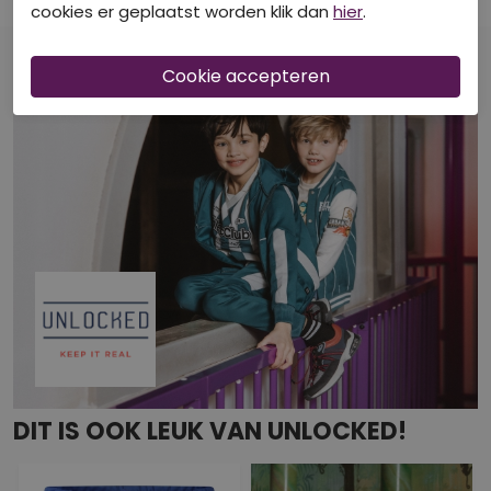
€ 17,99
€ 19,99
cookies er geplaatst worden klik dan
hier
.
DIT IS OOK LEUK VAN UNLOCKED!