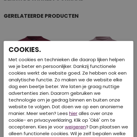
GERELATEERDE PRODUCTEN
COOKIES.
Met cookies en technieken die daarop lijken helpen
we je beter en persoonlijker. Dankzij functionele
cookies werkt de website goed. Ze hebben ook een
analytische functie. Zo maken we de website elke
dag een beetje beter. We laten je graag nuttige
advertenties zien. Daarom gebruiken we
technologie om je gedrag binnen en buiten onze
Nieuw
website te volgen. Dat doen we op een anonieme
manier. Meer weten? Lees
hier
alles over onze
UNLOCKED
UNLOCKED
cookie- en privacyverklaring. Klik op 'Oké' om te
W20332/3317600 Bordeaux
W20246/Grayson grape
accepteren. Kies je voor
weigeren
? Dan plaatsen we
Sweaters
Sweaters
alleen functionele cookies. Wil je zelf bepalen welke