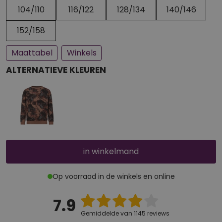
Een paar stuks op voorraad
Bijna uitverkocht
104/110
116/122
128/134
140/146
152/158
Maattabel
Winkels
ALTERNATIEVE KLEUREN
in winkelmand
Op voorraad in de winkels en online
7.9
Gemiddelde van 1145 reviews