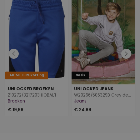
40-50-60% korting
Basis
UNLOCKED BROEKEN
UNLOCKED JEANS
Z10272/3217203 KOBALT
W20266/506329B Grey denim
Broeken
Jeans
€ 19,99
€ 24,99