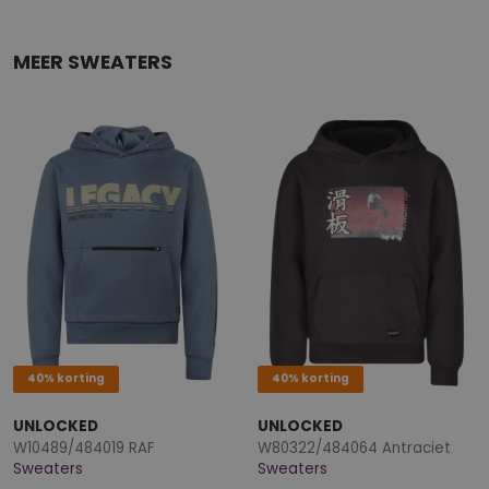
MEER SWEATERS
40% korting
40% korting
UNLOCKED
UNLOCKED
W10489/484019 RAF
W80322/484064 Antraciet
Sweaters
Sweaters