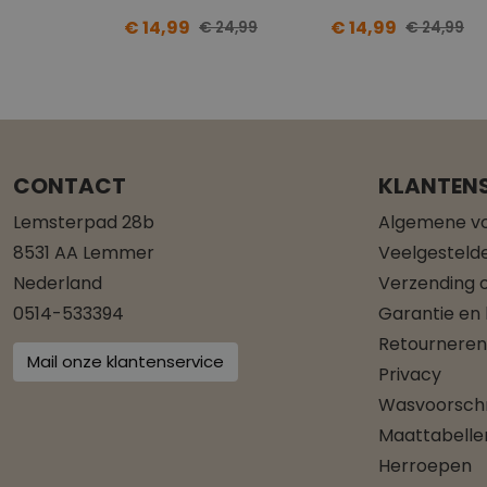
€ 14,99
€ 14,99
€ 24,99
€ 24,99
CONTACT
KLANTENS
Lemsterpad 28b
Algemene v
8531 AA Lemmer
Veelgesteld
Nederland
Verzending o
0514-533394
Garantie en
Retourneren
Mail onze klantenservice
Privacy
Wasvoorschr
Maattabelle
Herroepen