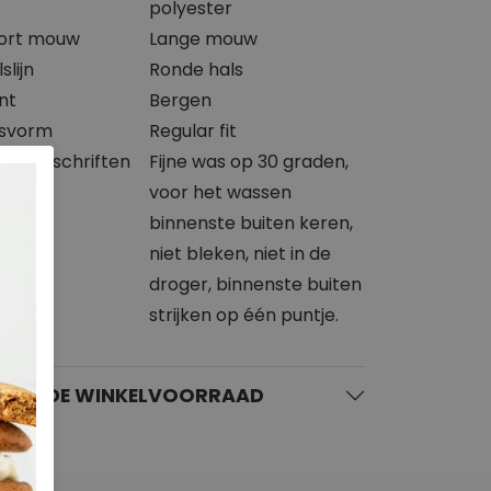
polyester
ort mouw
Lange mouw
slijn
Ronde hals
int
Bergen
svorm
Regular fit
svoorschriften
Fijne was op 30 graden,
voor het wassen
binnenste buiten keren,
niet bleken, niet in de
droger, binnenste buiten
strijken op één puntje.
KIJK DE WINKELVOORRAAD