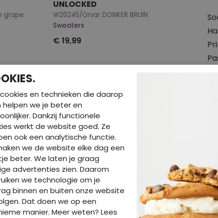
UNLOCKED
n grape
W20245/Orvar DONKER BRUIN
So
Sweaters
Hal
€ 19,99
Pr
Pa
Wa
OKIES.
cookies en technieken die daarop
en helpen we je beter en
oonlijker. Dankzij functionele
ies werkt de website goed. Ze
en ook een analytische functie.
maken we de website elke dag een
je beter. We laten je graag
ige advertenties zien. Daarom
BE
uiken we technologie om je
ag binnen en buiten onze website
olgen. Dat doen we op een
nieme manier. Meer weten? Lees