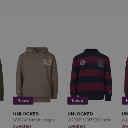
Nieuw
Nieuw
UNLOCKED
UNLOCKED
U
W20248/Noble taupe
W20339/3317603 Bordeaux
Sweaters
Sweaters
Sw