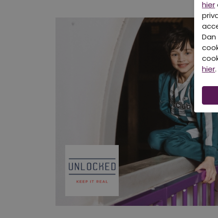
hier
priv
acce
Dan 
cook
cook
hier
.