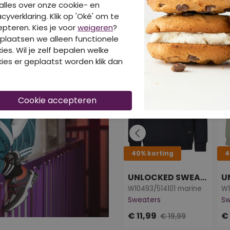
alles over onze cookie- en
acyverklaring. Klik op 'Oké' om te
DIT IS OOK LEUK V
pteren. Kies je voor
weigeren
?
plaatsen we alleen functionele
ies. Wil je zelf bepalen welke
ies er geplaatst worden klik dan
40% korting
4
UNLOCKED SWEATERS
W10493/514101 marine
W1
Sweaters
Sw
€ 11,99
€ 
€ 19,99