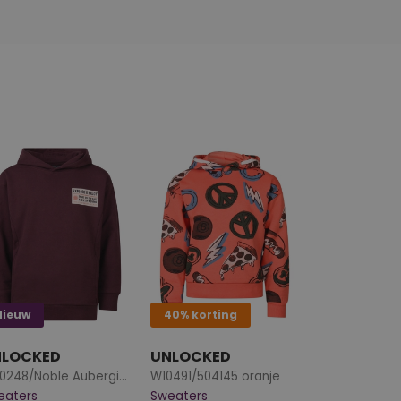
Nieuw
40% korting
NLOCKED
UNLOCKED
W20248/Noble Aubergine
W10491/504145 oranje
eaters
Sweaters