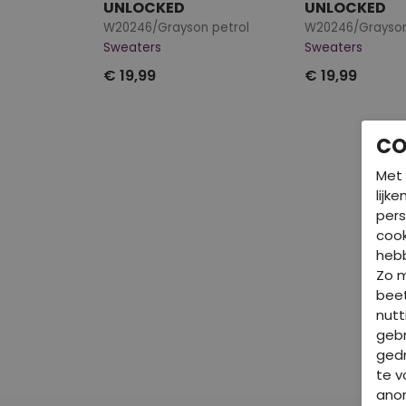
UNLOCKED
UNLOCKED
W20246/Grayson petrol
W20246/Grayso
Sweaters
Sweaters
€ 19,99
€ 19,99
CO
Met 
lijk
pers
cook
hebb
Zo 
beet
nutt
gebr
gedr
te v
ano