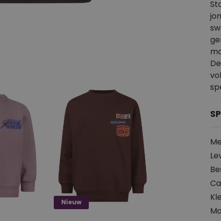
St
jo
sw
ge
mo
De
vo
sp
SP
Me
Le
Be
Ca
Kl
Nieuw
Ma