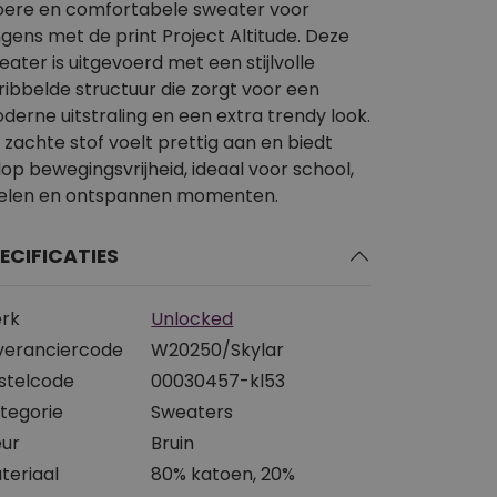
oere en comfortabele sweater voor
ngens met de print Project Altitude. Deze
eater is uitgevoerd met een stijlvolle
ribbelde structuur die zorgt voor een
derne uitstraling en een extra trendy look.
 zachte stof voelt prettig aan en biedt
lop bewegingsvrijheid, ideaal voor school,
elen en ontspannen momenten.
ECIFICATIES
rk
Unlocked
veranciercode
W20250/Skylar
stelcode
00030457-kl53
tegorie
Sweaters
eur
Bruin
teriaal
80% katoen, 20%