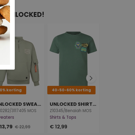
AN UNLOCKED!
0% korting
40-50-60% korting
40% korting
UNLOCKED SWEATERS
UNLOCKED SHIRTS & TOPS
0282/3117405 MOS
Z10345/Benaiah MOS
W10531/3117451
eaters
Shirts & Tops
Sweaters
13,79
€ 12,99
€ 11,99
€ 22,99
€ 19,