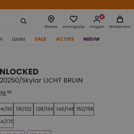
Winkels
Verlanglijstje
Inloggen
Winkelmand
n
Looks
SALE
ACTIES
NIEUW
NLOCKED
20250/Skylar LICHT BRUIN
99
19,
n paar stuks op voorraad
jna uitverkocht
04/110
116/122
128/134
140/146
152/158
64/170