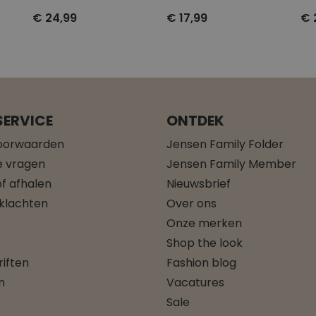
€ 24,99
€ 17,99
€ 
ERVICE
ONTDEK
oorwaarden
Jensen Family Folder
e vragen
Jensen Family Member
f afhalen
Nieuwsbrief
 klachten
Over ons
Onze merken
Shop the look
iften
Fashion blog
n
Vacatures
Sale