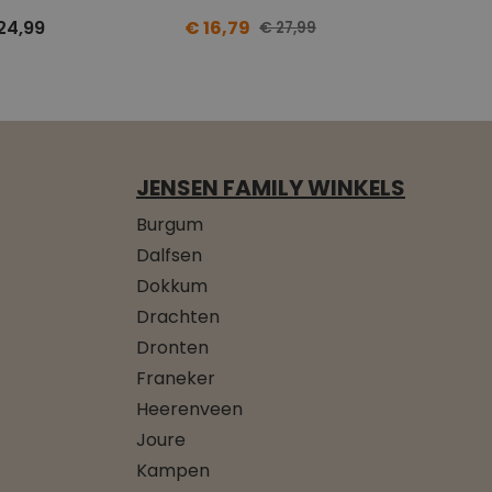
24,99
€ 16,79
€ 27,99
JENSEN FAMILY WINKELS
Burgum
Dalfsen
Dokkum
Drachten
Dronten
Franeker
Heerenveen
Joure
Kampen