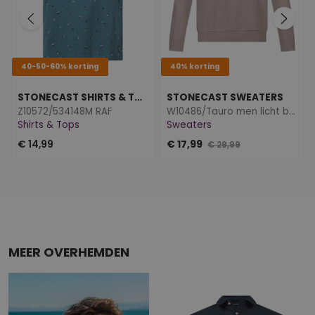
40-50-60% korting
40% korting
STONECAST SHIRTS & TOPS
STONECAST SWEATERS
Z10572/534148M RAF
W10486/Tauro men licht beige
Shirts & Tops
Sweaters
€ 14,99
€ 17,99
€ 29,99
MEER OVERHEMDEN