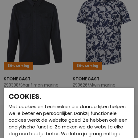
50% Korting
50% Korting
STONECAST
STONECAST
Z90308/Sharif men marine
Z90626/Alwin marine
Overhemden
Overhemden
COOKIES.
€ 20,00
€ 17,50
€ 39,99
€ 34,99
Met cookies en technieken die daarop lijken helpen
we je beter en persoonlijker. Dankzij functionele
cookies werkt de website goed. Ze hebben ook een
analytische functie. Zo maken we de website elke
dag een beetje beter. We laten je graag nuttige