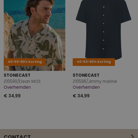
40-50-60% korting
40-50-60% korting
STONECAST
STONECAST
Z10590/Dean MOS
Z10596/Jimmy marine
Overhemden
Overhemden
€ 34,99
€ 34,99
CONTACT