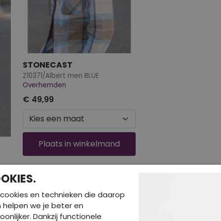
STONECAST
Z10371/Albert men BLUE
Overhemden
€ 49,99
Plaats
in winkelmand
OKIES.
cookies en technieken die daarop
en helpen we je beter en
oonlijker. Dankzij functionele