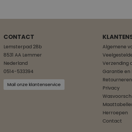
CONTACT
KLANTENS
Lemsterpad 28b
Algemene v
8531 AA Lemmer
Veelgesteld
Nederland
Verzending o
0514-533394
Garantie en
Retourneren
Mail onze klantenservice
Privacy
Wasvoorschr
Maattabelle
Herroepen
Contact