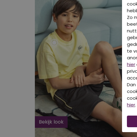
cook
hebb
Zo 
beet
nutt
gebr
gedr
te v
ano
hier
priv
acce
Dan 
cook
cook
hier
.
Bekijk look