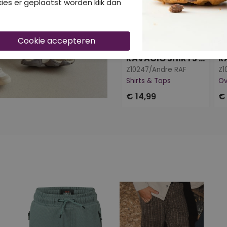
ies er geplaatst worden klik dan
40-50-60% korting
4
RAVAGIO SHIRTS & TOPS
Z10247/Andre RAF
Shirts & Tops
O
€ 14,99
€