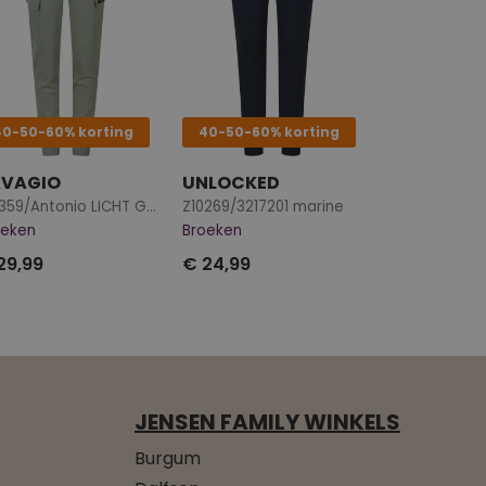
40-50-60% korting
40-50-60% korting
AVAGIO
UNLOCKED
Z10359/Antonio LICHT GROEN
Z10269/3217201 marine
oeken
Broeken
29,99
€ 24,99
JENSEN FAMILY WINKELS
Burgum