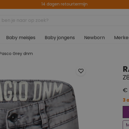
Gratis verzenden vanaf € 75,00
14 dagen retourtermijn
Baby meisjes
Baby jongens
Newborn
Merke
Pasco Grey dnm
R
Z
€ 
3 
Bi
M