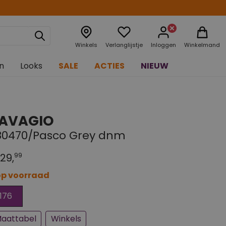
Winkels
Verlanglijstje
Inloggen
Winkelmand
n
Looks
SALE
ACTIES
NIEUW
AVAGIO
80470/Pasco Grey dnm
99
29,
op voorraad
jna uitverkocht
176
aattabel
Winkels