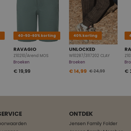
g
40-50-60% korting
40% korting
RAVAGIO
UNLOCKED
R
Z10210/Arend MOS
W10287/3117202 CLAY
Broeken
Broeken
Br
€ 19,99
€ 14,99
€ 
€ 24,99
ERVICE
ONTDEK
oorwaarden
Jensen Family Folder