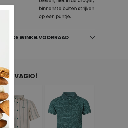
bleken, niet in de droger,
binnenste buiten strijken
op een puntje.
KIJK DE WINKELVOORRAAD
AN RAVAGIO!