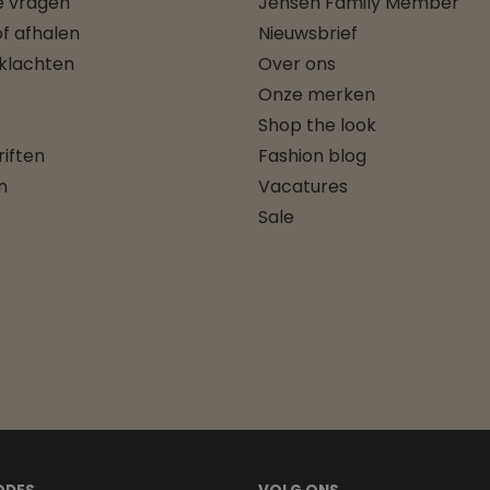
e vragen
Jensen Family Member
f afhalen
Nieuwsbrief
 klachten
Over ons
Onze merken
Shop the look
iften
Fashion blog
n
Vacatures
Sale