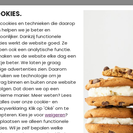
OKIES.
cookies en technieken die daarop
en helpen we je beter en
oonlijker. Dankzij functionele
BE
ies werkt de website goed. Ze
en ook een analytische functie.
maken we de website elke dag een
je beter. We laten je graag
ige advertenties zien. Daarom
uiken we technologie om je
DIT IS OOK LEUK V
ag binnen en buiten onze website
olgen. Dat doen we op een
nieme manier. Meer weten? Lees
alles over onze cookie- en
acyverklaring. Klik op 'Oké' om te
pteren. Kies je voor
weigeren
?
plaatsen we alleen functionele
ies. Wil je zelf bepalen welke