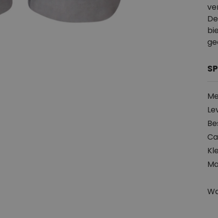
ve
De
bie
ge
SP
Me
Le
Be
Ca
Kl
Ma
Wa