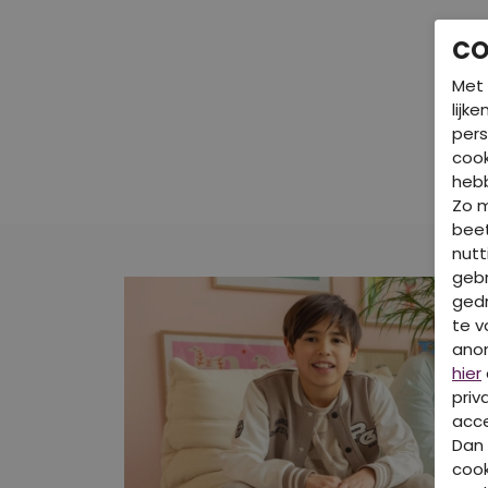
CO
Met 
lijk
pers
cook
hebb
Zo 
beet
nutt
gebr
gedr
te v
ano
hier
priv
acce
Dan 
cook