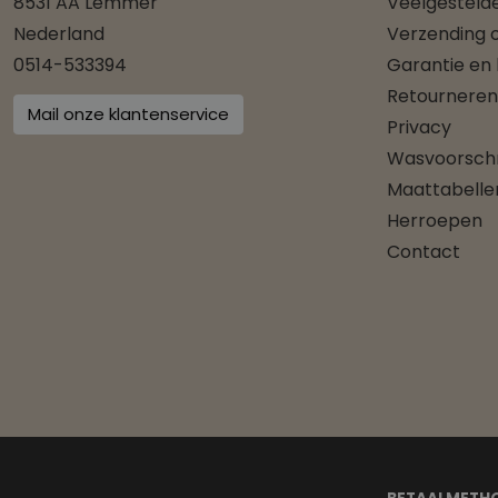
8531 AA Lemmer
Veelgesteld
Nederland
Verzending o
0514-533394
Garantie en
Retourneren
Mail onze klantenservice
Privacy
Wasvoorschr
Maattabelle
Herroepen
Contact