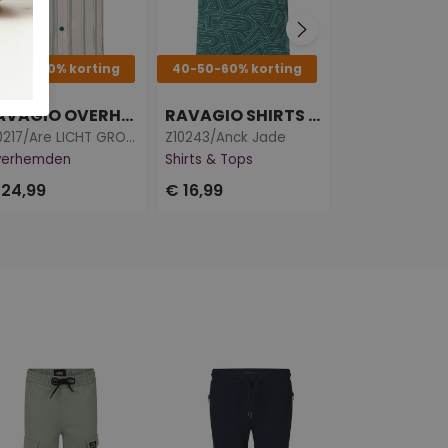
0-50-60% korting
40-50-60% korting
40-50-60% ko
RAVAGIO OVERHEMDEN
RAVAGIO SHIRTS & TOPS
Z10217/Are LICHT GROEN
Z10243/Anck Jade
Z10213/Arti LIC
verhemden
Shirts & Tops
Sweaters
 24,99
€ 16,99
€ 19,99