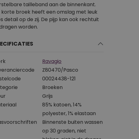
rstelbare tailleband aan de binnenkant.
 korte broek heeft een omslag met leuk
s detail op de zij. De pijp kan ook rechtuit
dragen worden.
ECIFICATIES
rk
Ravagio
veranciercode
Z80470/Pasco
stelcode
00024438-121
tegorie
Broeken
eur
Grijs
teriaal
85% katoen, 14%
polyester, 1% elastaan
svoorschriften
Binnenste buiten wassen
op 30 graden, niet