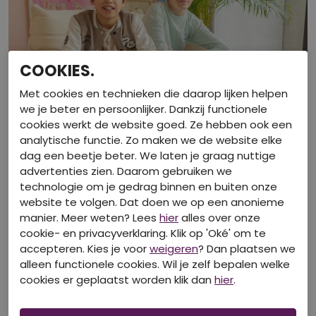
COOKIES.
Met cookies en technieken die daarop lijken helpen
we je beter en persoonlijker. Dankzij functionele
cookies werkt de website goed. Ze hebben ook een
analytische functie. Zo maken we de website elke
dag een beetje beter. We laten je graag nuttige
advertenties zien. Daarom gebruiken we
DIT IS OOK LEUK VAN RAVAGIO!
technologie om je gedrag binnen en buiten onze
website te volgen. Dat doen we op een anonieme
manier. Meer weten? Lees
hier
alles over onze
cookie- en privacyverklaring. Klik op 'Oké' om te
accepteren. Kies je voor
weigeren
? Dan plaatsen we
alleen functionele cookies. Wil je zelf bepalen welke
cookies er geplaatst worden klik dan
hier
.