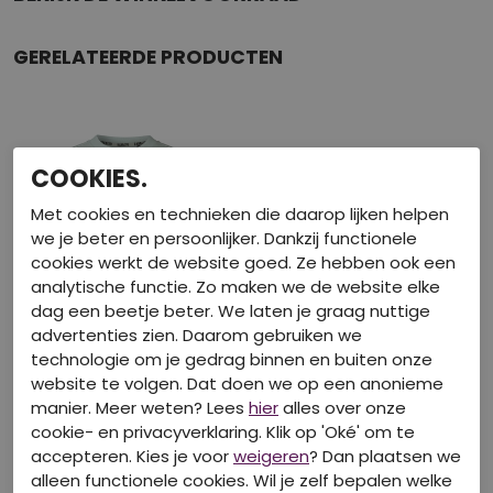
GERELATEERDE PRODUCTEN
COOKIES.
Met cookies en technieken die daarop lijken helpen
we je beter en persoonlijker. Dankzij functionele
cookies werkt de website goed. Ze hebben ook een
analytische functie. Zo maken we de website elke
dag een beetje beter. We laten je graag nuttige
advertenties zien. Daarom gebruiken we
technologie om je gedrag binnen en buiten onze
40-50-60% korting
website te volgen. Dat doen we op een anonieme
manier. Meer weten? Lees
hier
alles over onze
RAVAGIO
cookie- en privacyverklaring. Klik op 'Oké' om te
Z10239/Angro mint groen
accepteren. Kies je voor
weigeren
? Dan plaatsen we
Sweaters
alleen functionele cookies. Wil je zelf bepalen welke