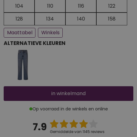
Een paar stuks op voorraad
Bijna uitverkocht
104
110
116
122
128
134
140
158
Maattabel
Winkels
ALTERNATIEVE KLEUREN
in winkelmand
Op voorraad in de winkels en online
7.9
Gemiddelde van 1145 reviews