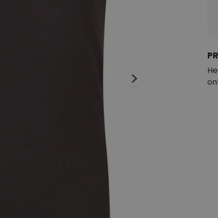
P
He
on