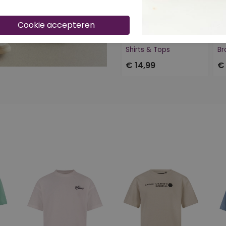
40-50-60% korting
4
RAVAGIO SHIRTS & TOPS
Z10247/Andre Antraciet
Shirts & Tops
Br
€ 14,99
€