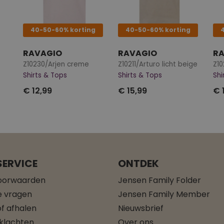
40-50-60% korting
40-50-60% korting
RAVAGIO
RAVAGIO
R
Z10230/Arjen creme
Z10211/Arturo licht beige
Z1
Shirts & Tops
Shirts & Tops
Shi
€ 12,99
€ 15,99
€ 
ERVICE
ONTDEK
oorwaarden
Jensen Family Folder
e vragen
Jensen Family Member
f afhalen
Nieuwsbrief
 klachten
Over ons