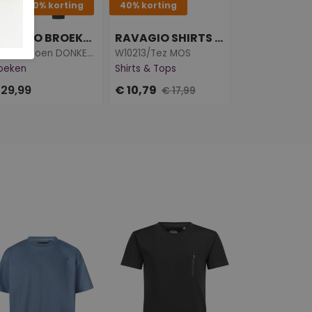
0-50-60% korting
40% korting
40-50-60% ko
RAVAGIO BROEKEN
RAVAGIO SHIRTS & TOPS
Z10234/Asoen DONKER GROEN
W10213/Tez MOS
oeken
Shirts & Tops
Sweaters
 29,99
€ 10,79
€ 19,99
€ 17,99