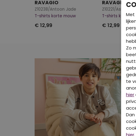
RAVAGIO
RAVAGIO
CO
Z10238/Antoon Jade
Z10221/Ash mari
Met 
T-shirts korte mouw
T-shirts korte 
lijk
€ 12,99
€ 12,99
pers
cook
hebb
Zo 
beet
nutt
gebr
gedr
te v
ano
hier
priv
acce
Dan 
cook
cook
hier
.