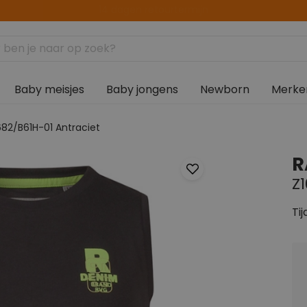
14 dagen retourtermijn
Baby meisjes
Baby jongens
Newborn
Merke
682/B61H-01 Antraciet
R
Z
Tij