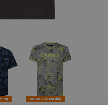
rting
40-50-60% korting