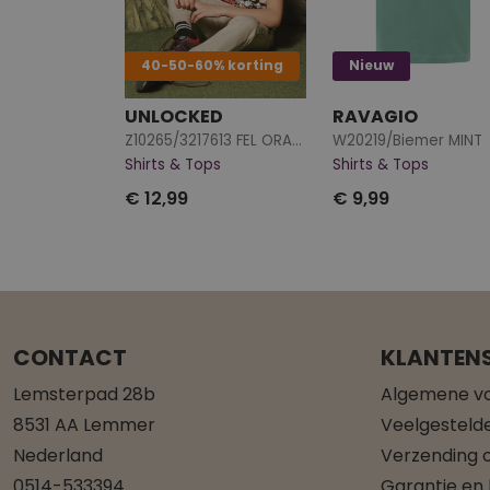
40-50-60% korting
Nieuw
UNLOCKED
RAVAGIO
Z10265/3217613 FEL ORANJE
W20219/Biemer MINT
Shirts & Tops
Shirts & Tops
€ 12,99
€ 9,99
CONTACT
KLANTENS
Lemsterpad 28b
Algemene v
8531 AA Lemmer
Veelgesteld
Nederland
Verzending o
0514-533394
Garantie en