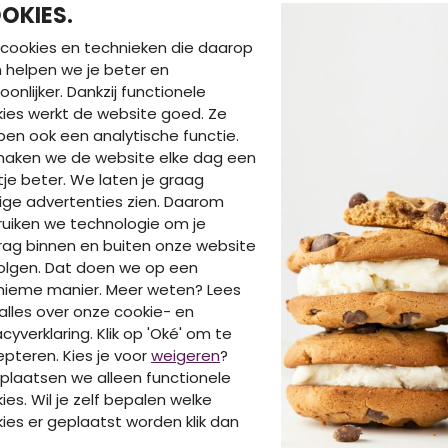
RAVAGIO
OKIES.
ne
Z10237/Anslow licht grijs
cookies en technieken die daarop
mouw
T-shirts korte mouw
en helpen we je beter en
€ 12,99
oonlijker. Dankzij functionele
ies werkt de website goed. Ze
en ook een analytische functie.
maken we de website elke dag een
je beter. We laten je graag
DIT IS OOK LEUK V
ige advertenties zien. Daarom
uiken we technologie om je
ag binnen en buiten onze website
olgen. Dat doen we op een
nieme manier. Meer weten? Lees
alles over onze cookie- en
acyverklaring. Klik op 'Oké' om te
pteren. Kies je voor
weigeren
?
plaatsen we alleen functionele
ies. Wil je zelf bepalen welke
ies er geplaatst worden klik dan