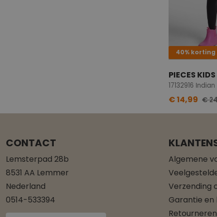
40% korting
PIECES KIDS
17132916 India
€ 14,99
€ 24
CONTACT
KLANTENS
Lemsterpad 28b
Algemene v
8531 AA Lemmer
Veelgesteld
Nederland
Verzending o
0514-533394
Garantie en
Retourneren