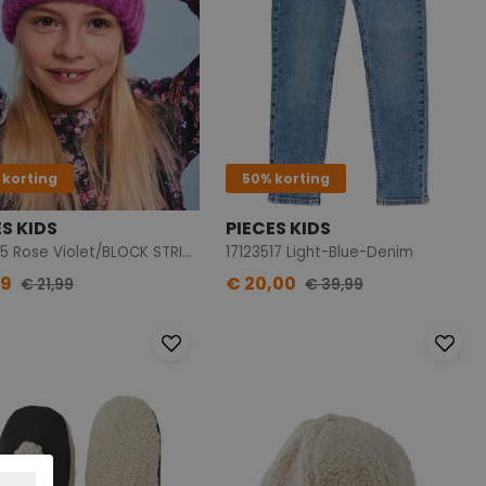
 korting
50% korting
ES KIDS
PIECES KIDS
17123315 Rose Violet/BLOCK STRIPES
17123517 Light-Blue-Denim
19
€ 20,00
€ 21,99
€ 39,99