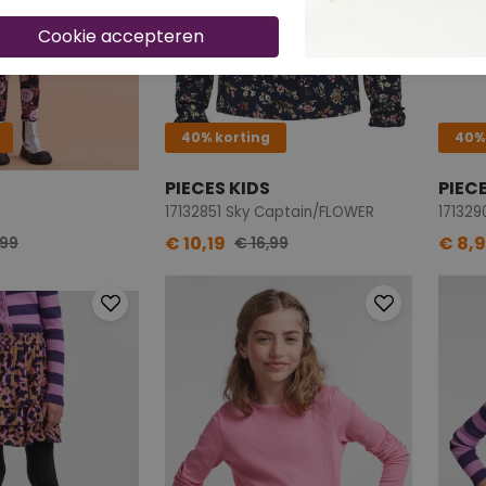
40% korting
40%
PIECES KIDS
PIEC
17132851 Sky Captain/FLOWER
171329
€ 10,19
€ 8,
,99
€ 16,99