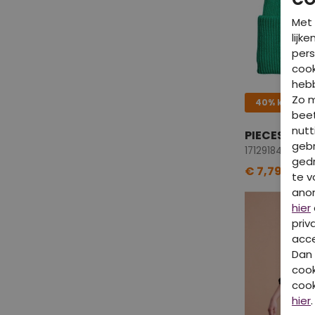
Met 
lijk
pers
cook
hebb
Zo 
40% korting
beet
nutt
PIECES KIDS
gebr
17129184 Parak
gedr
€ 7,79
€ 12,
te v
ano
hier
priv
acce
Dan 
cook
cook
hier
.