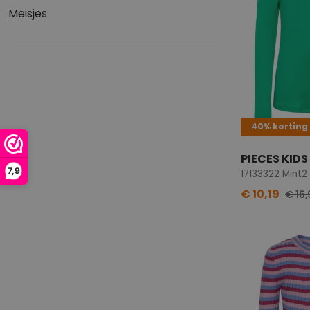
Meisjes
40% korting
PIECES KIDS
7,9
17133322 Mint2
€ 10,19
€ 16,