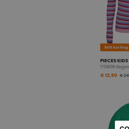
50% korting
PIECES KIDS
€ 12,50
€ 24
CO