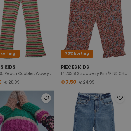
 korting
70% korting
ES KIDS
PIECES KIDS
17126305 Peach Cobbler/Wavey stripe
17126318 Strawberry Pink/PINK CHECK
0
€ 7,50
€ 26,99
€ 24,99