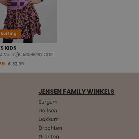
 korting
ES KIDS
17138214 Violet/BLACKBERRY CORDIAL/ANTWHI
79
€ 32,99
JENSEN FAMILY WINKELS
Burgum
Dalfsen
Dokkum
Drachten
Dronten