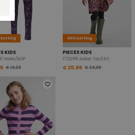
 korting
40% korting
ES KIDS
PIECES KIDS
01 Violet/AOP
17132915 Indian Tan/LEO
99
€ 20,99
€ 14,99
€ 34,99