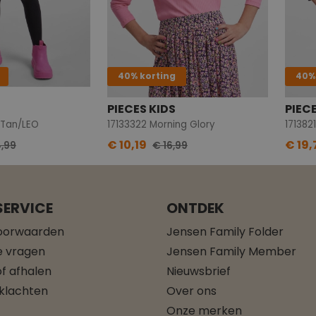
40% korting
40%
PIECES KIDS
PIEC
n Tan/LEO
17133322 Morning Glory
€ 10,19
€ 19,
,99
€ 16,99
ERVICE
ONTDEK
oorwaarden
Jensen Family Folder
e vragen
Jensen Family Member
f afhalen
Nieuwsbrief
 klachten
Over ons
Onze merken