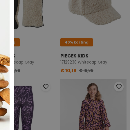
 korting
40% korting
ES KIDS
PIECES KIDS
26 Whitecap Gray
17129238 Whitecap Gray
99
€ 10,19
€ 19,99
€ 16,99