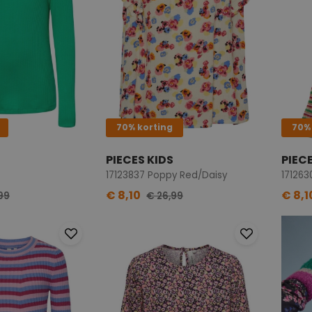
70% korting
70%
PIECES KIDS
PIEC
17123837 Poppy Red/Daisy
€ 8,10
€ 8,1
99
€ 26,99