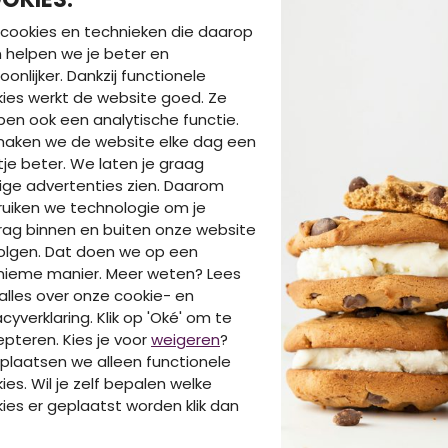
cookies en technieken die daarop
en helpen we je beter en
oonlijker. Dankzij functionele
ies werkt de website goed. Ze
en ook een analytische functie.
maken we de website elke dag een
40% korting
40%
je beter. We laten je graag
ige advertenties zien. Daarom
PIECES KIDS
PIEC
uiken we technologie om je
eet
17129185 Whitecap Gray
171292
ag binnen en buiten onze website
€ 14,99
€ 11,
99
€ 24,99
olgen. Dat doen we op een
nieme manier. Meer weten? Lees
alles over onze cookie- en
acyverklaring. Klik op 'Oké' om te
pteren. Kies je voor
weigeren
?
plaatsen we alleen functionele
ies. Wil je zelf bepalen welke
ies er geplaatst worden klik dan