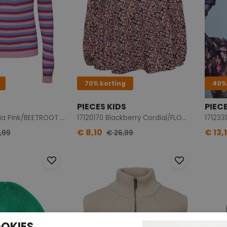
70% korting
40%
PIECES KIDS
PIEC
17138316 Begonia Pink/BEETROOT PURPLE-MARINA
17120170 Blackberry Cordial/FLOWER
€ 8,10
€ 13,
,99
€ 26,99
OKIES.