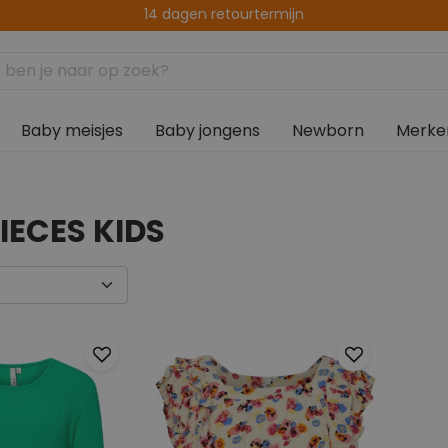
14 dagen retourtermijn
Baby meisjes
Baby jongens
Newborn
Merke
IECES KIDS