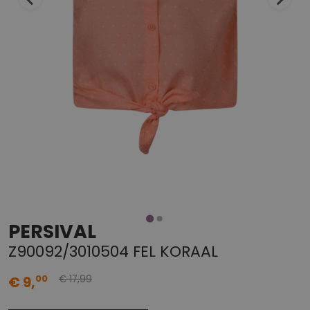
PERSIVAL
Z90092/3010504 FEL KORAAL
99
00
€ 9,
€ 17,