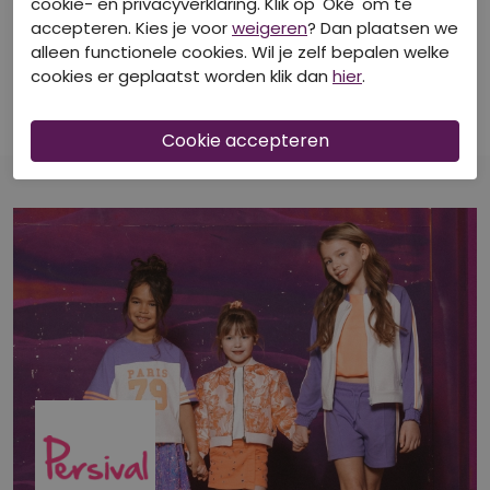
cookie- en privacyverklaring. Klik op 'Oké' om te
50% Korting
50% Korting
accepteren. Kies je voor
weigeren
? Dan plaatsen we
alleen functionele cookies. Wil je zelf bepalen welke
PERSIVAL
PERSIVAL
cookies er geplaatst worden klik dan
hier
.
Z90012/3010500 ROSE
Z90012/3010500 KOBALT
Blouses
Blouses
€ 9,00
€ 9,00
€ 17,99
€ 17,99