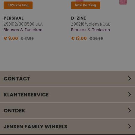
50% Korting
50% Korting
PERSIVAL
D-ZINE
Z90012/3010500 LILA
Z90216/Salem ROSE
Blouses & Tunieken
Blouses & Tunieken
€ 9,00
€ 13,00
€ 17,99
€ 25,99
CONTACT
KLANTENSERVICE
ONTDEK
JENSEN FAMILY WINKELS
Mail onze klantenservice