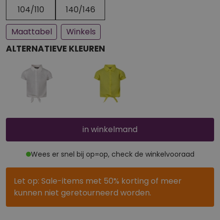
Een paar stuks op voorraad
Bijna uitverkocht
104/110
140/146
Maattabel
Winkels
ALTERNATIEVE KLEUREN
in winkelmand
Wees er snel bij op=op, check de winkelvooraad
Let op: Sale-items met 50% korting of meer
kunnen niet geretourneerd worden.