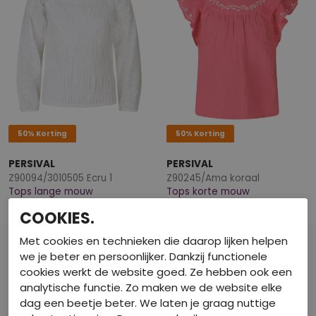
50% Korting
50% Korting
PERSIVAL
PERSIVAL
Z90094/3010505 Ecru 1
Z90245/Ama koraal
Tops lange mouw
Tops korte mouw
€ 10,00
€ 8,50
€ 19,99
€ 16,99
COOKIES.
Met cookies en technieken die daarop lijken helpen
we je beter en persoonlijker. Dankzij functionele
cookies werkt de website goed. Ze hebben ook een
analytische functie. Zo maken we de website elke
dag een beetje beter. We laten je graag nuttige