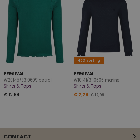
40% korting
PERSIVAL
PERSIVAL
W20145/3310609 petrol
W10141/3110606 marine
Shirts & Tops
Shirts & Tops
€ 12,99
€ 7,79
€ 12,99
CONTACT