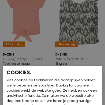
50% Korting
50% Korting
D-ZINE
D-ZINE
Z90224/Sherry FEL KORAAL
Z90732/Sirena Ecru 1
Tops korte mouw
Singlets
€ 6,50
€ 8,00
€ 12,99
€ 15,99
COOKIES.
Met cookies en technieken die daarop lijken helpen
we je beter en persoonlijker. Dankzij functionele
cookies werkt de website goed. Ze hebben ook een
analytische functie. Zo maken we de website elke
dag een beetje beter. We laten je graag nuttige