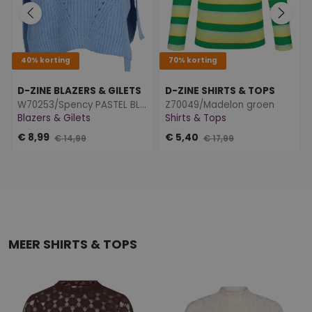
40% korting
70% korting
D-ZINE BLAZERS & GILETS
D-ZINE SHIRTS & TOPS
W70253/Spency PASTEL BLUE
Z70049/Madelon groen
Blazers & Gilets
Shirts & Tops
€ 8,99
€ 5,40
€ 14,99
€ 17,99
MEER SHIRTS & TOPS