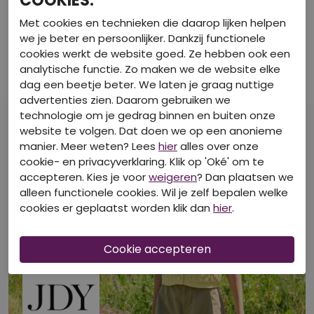
COOKIES.
15352943
Met cookies en technieken die daarop lijken helpen
we je beter en persoonlijker. Dankzij functionele
SPECIFICATIES
cookies werkt de website goed. Ze hebben ook een
analytische functie. Zo maken we de website elke
BEKIJK DE WINKELVOORRAAD
dag een beetje beter. We laten je graag nuttige
advertenties zien. Daarom gebruiken we
technologie om je gedrag binnen en buiten onze
website te volgen. Dat doen we op een anonieme
manier. Meer weten? Lees
hier
alles over onze
cookie- en privacyverklaring. Klik op 'Oké' om te
accepteren. Kies je voor
weigeren
? Dan plaatsen we
alleen functionele cookies. Wil je zelf bepalen welke
cookies er geplaatst worden klik dan
hier
.