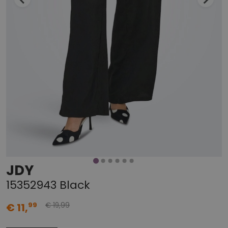
JDY
15352943 Black
99
99
€ 11,
€ 19,