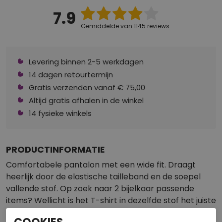
7.9
Gemiddelde van 1145 reviews
Levering binnen 2-5 werkdagen
14 dagen retourtermijn
Gratis verzenden vanaf € 75,00
Altijd gratis afhalen in de winkel
14 fysieke winkels
PRODUCTINFORMATIE
Comfortabele pantalon met een wide fit. Draagt
heerlijk door de elastische tailleband en de soepel
vallende stof. Op zoek naar 2 bijelkaar passende
items? Wellicht is het T-shirt in dezelfde stof het juiste
item om jouw outfit compleet te maken. Art.nr.