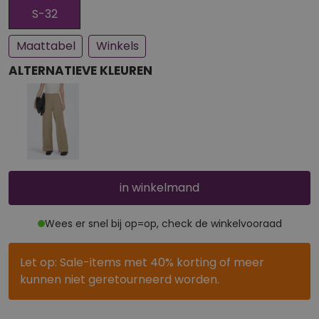
Een paar stuks op voorraad
Bijna uitverkocht
S-32
Maattabel
Winkels
ALTERNATIEVE KLEUREN
in winkelmand
Wees er snel bij op=op, check de winkelvooraad
Let op: Sale-items met 40% korting of meer
kunnen niet geretourneerd worden.