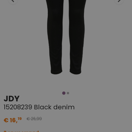
JDY
15208239 Black denim
99
19
€ 16,
€ 26,