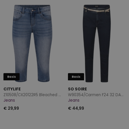
Basis
Basis
CITYLIFE
SO SOIRE
Z10508/CX20122R5 Bleached dnm
W90354/Carmen F24 32 DARK DENIM
Jeans
Jeans
€ 29,99
€ 44,99