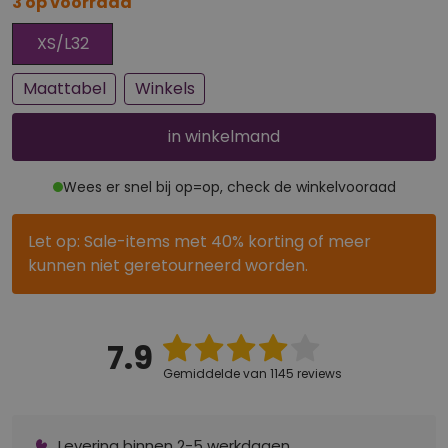
3 op voorraad
Bijna uitverkocht
XS/L32
Maattabel
Winkels
in winkelmand
Wees er snel bij op=op, check de winkelvooraad
Let op: Sale-items met 40% korting of meer
kunnen niet geretourneerd worden.
7.9
Gemiddelde van 1145 reviews
Levering binnen 2-5 werkdagen