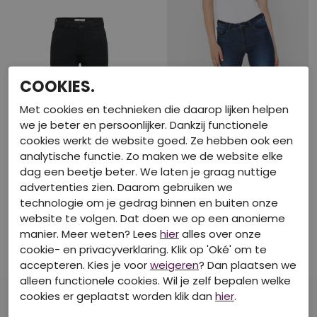
COOKIES.
Met cookies en technieken die daarop lijken helpen
we je beter en persoonlijker. Dankzij functionele
cookies werkt de website goed. Ze hebben ook een
analytische functie. Zo maken we de website elke
dag een beetje beter. We laten je graag nuttige
advertenties zien. Daarom gebruiken we
40% korting
40% korting
technologie om je gedrag binnen en buiten onze
JDY
JDY
website te volgen. Dat doen we op een anonieme
15208239 Black Denim +
15208242 Medium Blue Denim
manier. Meer weten? Lees
hier
alles over onze
Jeans
Jeans
cookie- en privacyverklaring. Klik op 'Oké' om te
€ 16,19
€ 16,19
accepteren. Kies je voor
weigeren
? Dan plaatsen we
€ 26,99
€ 26,99
alleen functionele cookies. Wil je zelf bepalen welke
cookies er geplaatst worden klik dan
hier
.