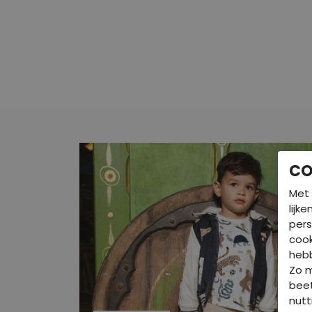
CO
Met 
lijk
pers
cook
hebb
Zo 
beet
nutt