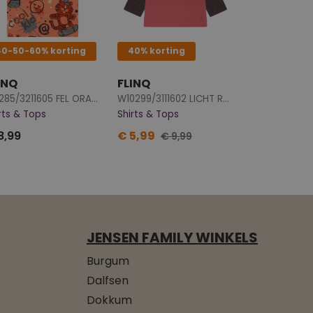
40-50-60% korting
40% korting
INQ
FLINQ
Z10285/3211605 FEL ORANJE
W10299/3111602 LICHT ROOD
rts & Tops
Shirts & Tops
8,99
€ 5,99
€ 9,99
JENSEN FAMILY WINKELS
Burgum
Dalfsen
Dokkum