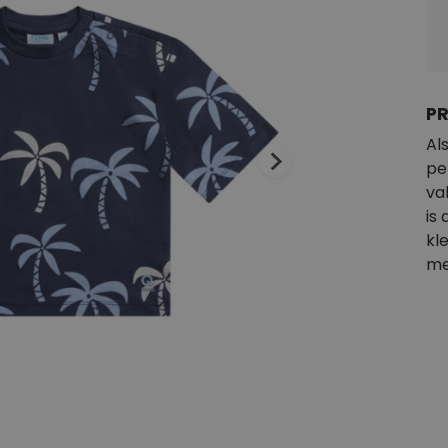
P
Al
per
va
is
kl
me