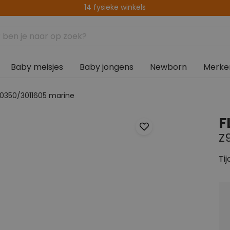
14 fysieke winkels
Baby meisjes
Baby jongens
Newborn
Merke
90350/3011605 marine
F
Z
Tij