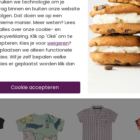
uiken we technologie om je
40-50-60% korting
4
ag binnen en buiten onze website
olgen. Dat doen we op een
FLINQ SHIRTS & TOPS
F
nieme manier. Meer weten? Lees
Z10290/3211606 Antraciet
W9
alles over onze cookie- en
Shirts & Tops
Tr
acyverklaring. Klik op 'Oké' om te
pteren. Kies je voor
weigeren
?
€ 9,99
€ 
plaatsen we alleen functionele
ies. Wil je zelf bepalen welke
ies er geplaatst worden klik dan