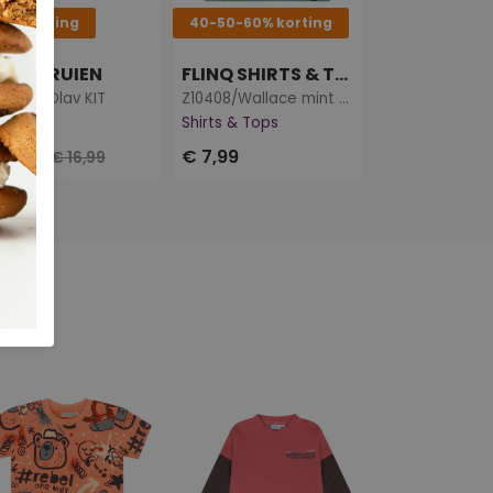
0% korting
40-50-60% korting
Nieuw
LINQ TRUIEN
FLINQ SHIRTS & TOPS
FLINQ VEST
0345/Olav KIT
Z10408/Wallace mint groen
uien
Shirts & Tops
Vesten
10,19
€ 7,99
€ 17,99
€ 16,99