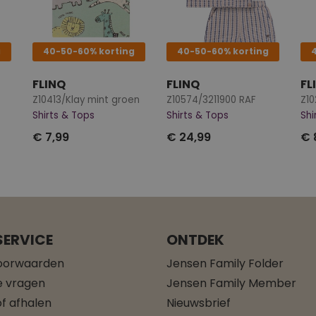
g
40-50-60% korting
40-50-60% korting
FLINQ
FLINQ
FL
e
Z10413/Klay mint groen
Z10574/3211900 RAF
Shirts & Tops
Shirts & Tops
Shi
€ 7,99
€ 24,99
€ 
ERVICE
ONTDEK
oorwaarden
Jensen Family Folder
e vragen
Jensen Family Member
f afhalen
Nieuwsbrief