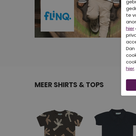
gebr
gedr
te v
ano
hier
priv
acce
Dan 
cook
cook
hier
.
MEER SHIRTS & TOPS