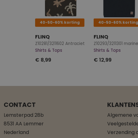
40-50-60% korting
40-50-60% kortin
FLINQ
FLINQ
Z10281/3211602 Antraciet
Z10293/3211301 marin
Shirts & Tops
Shirts & Tops
€ 8,99
€ 12,99
CONTACT
KLANTENS
Lemsterpad 28b
Algemene v
8531 AA Lemmer
Veelgesteld
Nederland
Verzending o