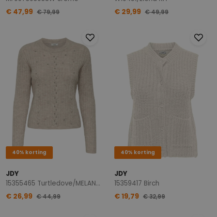
€ 47,99
€ 29,99
€ 79,99
€ 49,99
40% korting
40% korting
JDY
JDY
15355465 Turtledove/MELANGE W. WHITE RHINEST
15359417 Birch
€ 26,99
€ 19,79
€ 44,99
€ 32,99