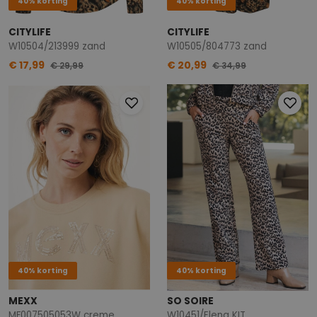
40% korting
40% korting
CITYLIFE
CITYLIFE
W10504/213999 zand
W10505/804773 zand
€ 17,99
€ 20,99
€ 29,99
€ 34,99
40% korting
40% korting
MEXX
SO SOIRE
MF007505053W creme
W10451/Elena KIT