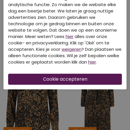
analytische functie. Zo maken we de website elke
dag een beetje beter. We laten je graag nuttige
advertenties zien. Daarom gebruiken we
40% korting
40% korting
technologie om je gedrag binnen en buiten onze
website te volgen. Dat doen we op een anonieme
JDY
JDY
manier. Meer weten? Lees
hier
alles over onze
15357557 Beige/BLACK LEO
15359428 Whitecap Gray
cookie- en privacyverklaring. Klik op 'Oké' om te
€ 23,99
€ 16,19
€ 39,99
€ 26,99
accepteren. Kies je voor
weigeren
? Dan plaatsen we
alleen functionele cookies. Wil je zelf bepalen welke
cookies er geplaatst worden klik dan
hier
.