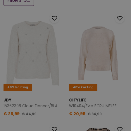
Filters
40% korting
40% korting
JDY
CITYLIFE
15362398 Cloud Dancer/BLACK/GREY
W10404/Evie ECRU MELEE
€ 26,99
€ 20,99
€ 44,99
€ 34,99