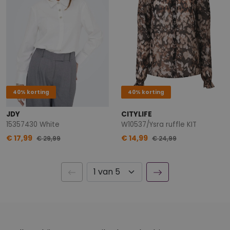
40% korting
40% korting
JDY
CITYLIFE
15357430 White
W10537/Ysra ruffle KIT
€ 17,99
€ 14,99
€ 29,99
€ 24,99