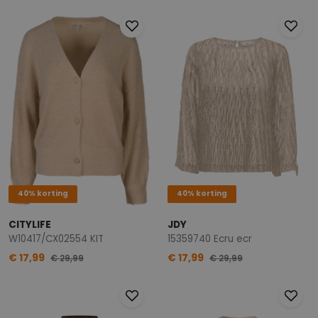
40% korting
40% korting
CITYLIFE
JDY
W10417/CX02554 KIT
15359740 Ecru ecr
€ 17,99
€ 17,99
€ 29,99
€ 29,99