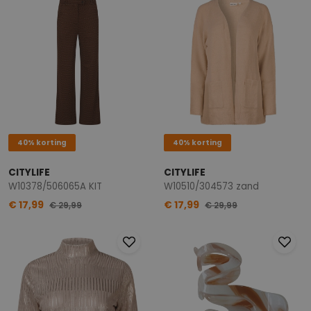
40% korting
40% korting
CITYLIFE
CITYLIFE
W10378/506065A KIT
W10510/304573 zand
€ 17,99
€ 17,99
€ 29,99
€ 29,99