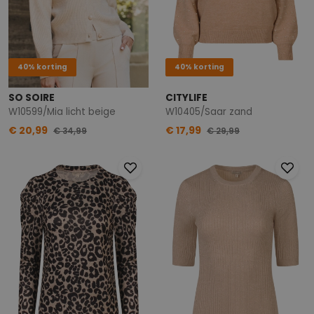
40% korting
40% korting
SO SOIRE
CITYLIFE
W10599/Mia licht beige
W10405/Saar zand
€ 20,99
€ 17,99
€ 34,99
€ 29,99