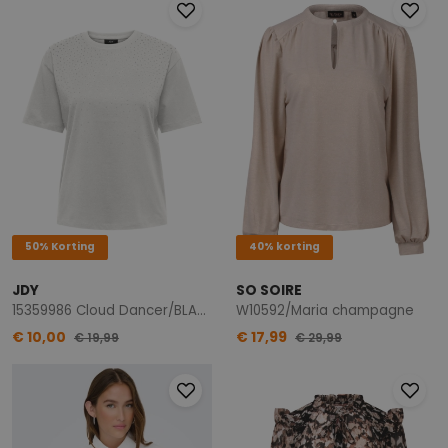
50% Korting
40% korting
JDY
SO SOIRE
15359986 Cloud Dancer/BLACK/GREY
W10592/Maria champagne
€ 10,00
€ 17,99
€ 19,99
€ 29,99