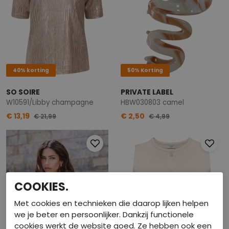
40% korting
50% Korting
SO SOIRE
PRIVATE LABEL
W10591/Libby champagne
HBW030803 camel
€ 13,19
€ 2,50
€ 21,99
€ 4,99
COOKIES.
Met cookies en technieken die daarop lijken helpen
we je beter en persoonlijker. Dankzij functionele
cookies werkt de website goed. Ze hebben ook een