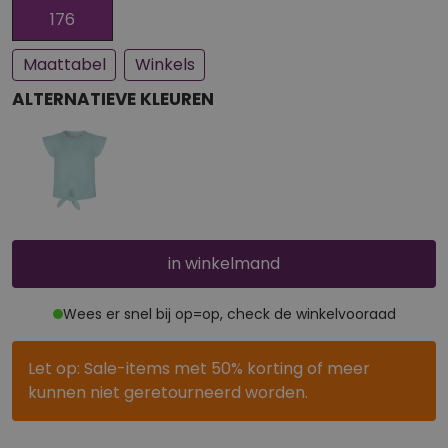
Een paar stuks op voorraad
Bijna uitverkocht
176
Maattabel
Winkels
ALTERNATIEVE KLEUREN
in winkelmand
Wees er snel bij op=op, check de winkelvooraad
Let op: Sale-items met 50% korting of meer
kunnen niet geretourneerd worden.