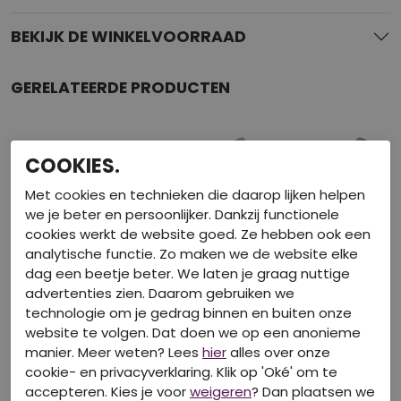
BEKIJK DE WINKELVOORRAAD
GERELATEERDE PRODUCTEN
COOKIES.
Met cookies en technieken die daarop lijken helpen
we je beter en persoonlijker. Dankzij functionele
cookies werkt de website goed. Ze hebben ook een
analytische functie. Zo maken we de website elke
dag een beetje beter. We laten je graag nuttige
advertenties zien. Daarom gebruiken we
technologie om je gedrag binnen en buiten onze
website te volgen. Dat doen we op een anonieme
50% Korting
50% Korting
manier. Meer weten? Lees
hier
alles over onze
cookie- en privacyverklaring. Klik op 'Oké' om te
D-ZINE
D-ZINE
accepteren. Kies je voor
weigeren
? Dan plaatsen we