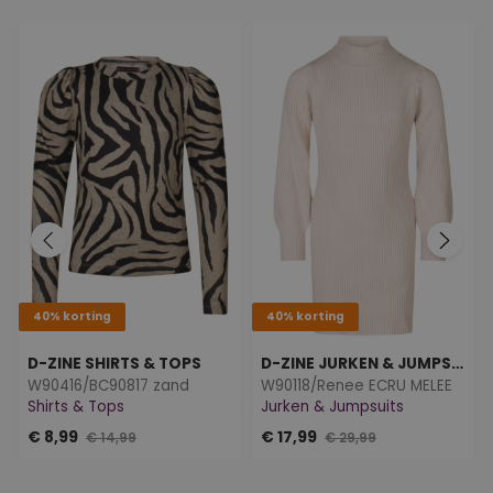
40% korting
40% korting
D-ZINE SHIRTS & TOPS
D-ZINE JURKEN & JUMPSUITS
W90416/BC90817 zand
W90118/Renee ECRU MELEE
Shirts & Tops
Jurken & Jumpsuits
€ 8,99
€ 17,99
€ 14,99
€ 29,99