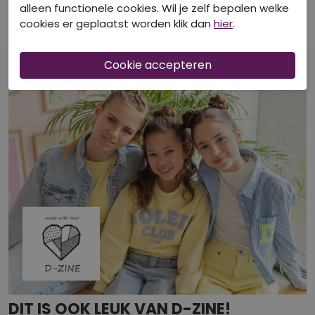
Z90223/Saika LILA
Z90732/Sirena WOL-WIT
alleen functionele cookies. Wil je zelf bepalen welke
T-shirts korte mouw
Singlets
cookies er geplaatst worden klik dan
hier
.
€ 6,50
€ 8,00
€ 12,99
€ 15,99
DIT IS OOK LEUK VAN D-ZINE!