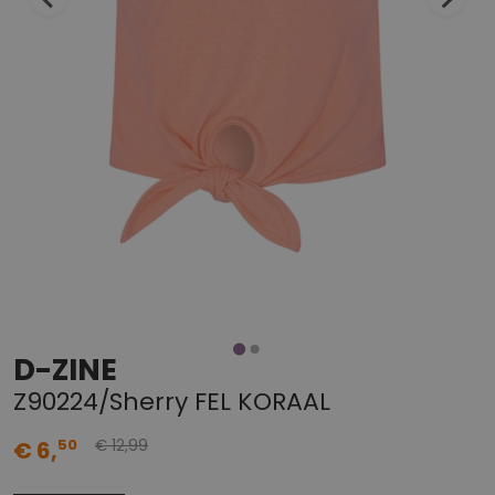
D-ZINE
Z90224/Sherry FEL KORAAL
99
50
€ 6,
€ 12,