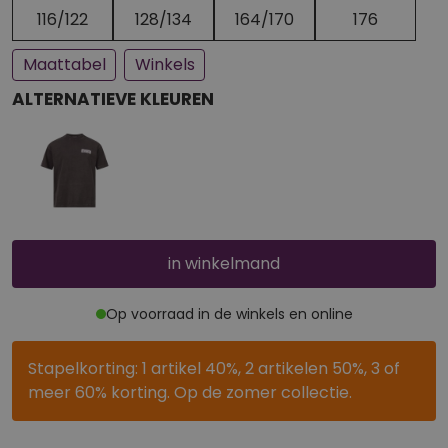
Een paar stuks op voorraad
Bijna uitverkocht
116/122
128/134
164/170
176
Maattabel
Winkels
ALTERNATIEVE KLEUREN
in winkelmand
Op voorraad in de winkels en online
Stapelkorting: 1 artikel 40%, 2 artikelen 50%, 3 of
meer 60% korting. Op de zomer collectie.