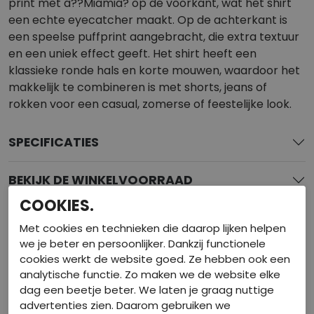
print met â??Miamiâ? op de voorkant, wat het shirt
een echte eyecatcher maakt. Op de achterkant is
een speelse puffprint aangebracht, die extra textuur
en een uniek effect geeft. Het shirt heeft een
klassieke ronde hals en korte mouwen, waardoor het
makkelijk te combineren is met shorts, jeans of
rokken voor een casual, zomerse of feestelijke look.
SPECIFICATIES
BEKIJK DE WINKELVOORRAAD
COOKIES.
GERELATEERDE PRODUCTEN
Met cookies en technieken die daarop lijken helpen
we je beter en persoonlijker. Dankzij functionele
cookies werkt de website goed. Ze hebben ook een
analytische functie. Zo maken we de website elke
dag een beetje beter. We laten je graag nuttige
advertenties zien. Daarom gebruiken we