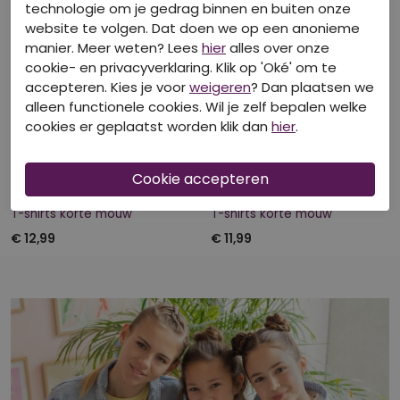
technologie om je gedrag binnen en buiten onze
website te volgen. Dat doen we op een anonieme
manier. Meer weten? Lees
hier
alles over onze
cookie- en privacyverklaring. Klik op 'Oké' om te
accepteren. Kies je voor
weigeren
? Dan plaatsen we
alleen functionele cookies. Wil je zelf bepalen welke
cookies er geplaatst worden klik dan
hier
.
40-50-60% korting
40-50-60% korting
D-ZINE
D-ZINE
Z10428/GT-68955 MOS
Z10209/Alisa ROOD
T-shirts korte mouw
T-shirts korte mouw
€ 12,99
€ 11,99