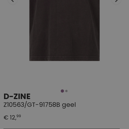
D-ZINE
Z10563/GT-91758B geel
99
€ 12,