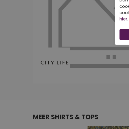
cook
cook
hier
.
MEER SHIRTS & TOPS