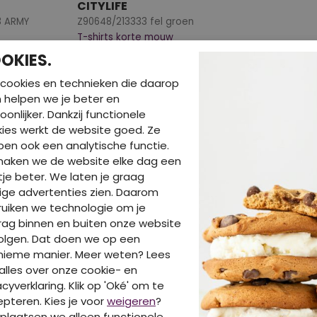
CITYLIFE
3 ARMY
Z90648/213333 fel groen
T-shirts korte mouw
OKIES.
€ 9,00
9
€ 17,99
cookies en technieken die daarop
en helpen we je beter en
oonlijker. Dankzij functionele
ies werkt de website goed. Ze
DIT IS OOK LEUK VA
en ook een analytische functie.
maken we de website elke dag een
je beter. We laten je graag
ige advertenties zien. Daarom
uiken we technologie om je
ag binnen en buiten onze website
olgen. Dat doen we op een
nieme manier. Meer weten? Lees
alles over onze cookie- en
acyverklaring. Klik op 'Oké' om te
pteren. Kies je voor
weigeren
?
plaatsen we alleen functionele