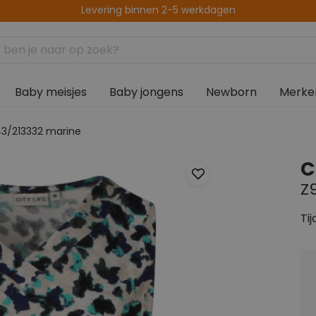
Levering binnen 2-5 werkdagen
14 dagen retourtermijn
Baby meisjes
Baby jongens
Newborn
Merke
43/213332 marine
C
Z
Tij