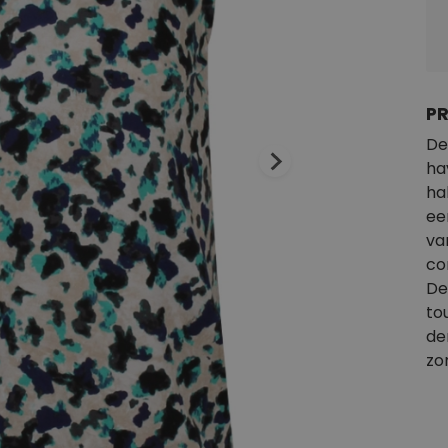
P
De
ha
ha
ee
va
co
De
to
de
zo