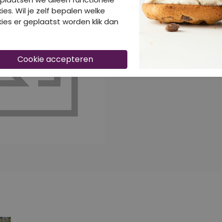
40% korting
4
ies. Wil je zelf bepalen welke
ies er geplaatst worden klik dan
CITYLIFE TRUIEN
W10403/Sofie cyclaam
Truien
Bl
€ 20,99
€
€ 34,99