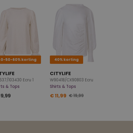
40-50-60% korting
40% korting
TYLIFE
CITYLIFE
637/103430 Ecru 1
W90418/CX90803 Ecru
rts & Tops
Shirts & Tops
19,99
€ 11,99
€ 19,99