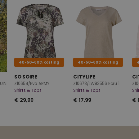
40-50-60% korting
40-50-60% korting
SO SOIRE
CITYLIFE
CI
UIN
Z10654/Eva ARMY
Z10678/LW93556 Ecru 1
Z10
Shirts & Tops
Shirts & Tops
Shi
€ 29,99
€ 17,99
€ 