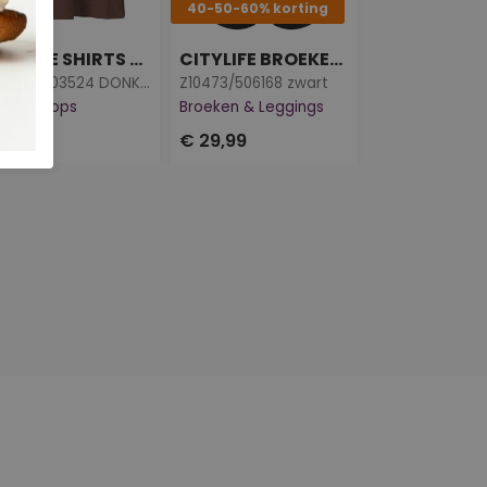
40-50-60% korting
40% Korting
CITYLIFE SHIRTS & TOPS
CITYLIFE BROEKEN & LEGGINGS
W20022/103524 DONKER BRUIN
Z10473/506168 zwart
W10022/103466
irts & Tops
Broeken & Leggings
Shirts & Tops
19,99
€ 29,99
€ 10,79
€ 17