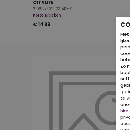
CITYLIFE
Z10617/602023 ARMY
Korte Broeken
CO
€ 14,99
Met 
lijk
pers
cook
hebb
Zo 
beet
nutt
gebr
gedr
te v
ano
hier
priv
acce
Dan 