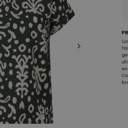
P
Lu
ha
ge
ui
en
Co
br