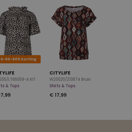
40-50-60% korting
TYLIFE
CITYLIFE
555/LT66059-A KIT
W20020/213874 Bruin
rts & Tops
Shirts & Tops
17,99
€ 17,99