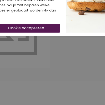
40% korting
ies. Wil je zelf bepalen welke
ies er geplaatst worden klik dan
CITYLIFE BLOUSES & TUNIEKEN
W90513/103380 CAMELL
Blouses & Tunieken
Sh
€ 14,99
€ 
€ 24,99