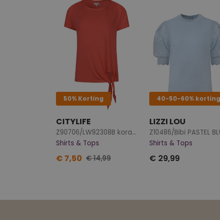
50% Korting
40-50-60% kortin
CITYLIFE
LIZZI LOU
Z90706/LW92308B koraal
Z10486/Bibi PASTEL B
Shirts & Tops
Shirts & Tops
€ 7,50
€ 29,99
€ 14,99