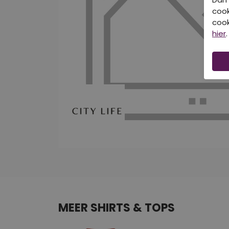
cook
cook
hier
.
MEER SHIRTS & TOPS