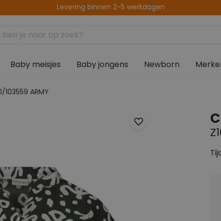
Levering binnen 2-5 werkdagen
Altijd gratis afhalen in de winkel
Baby meisjes
Baby jongens
Newborn
Merke
20/103559 ARMY
C
Z
Tij