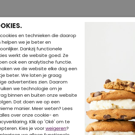
OKIES.
cookies en technieken die daarop
en helpen we je beter en
oonlijker. Dankzij functionele
ies werkt de website goed. Ze
DIT IS OOK LEUK VA
en ook een analytische functie.
maken we de website elke dag een
je beter. We laten je graag
ige advertenties zien. Daarom
uiken we technologie om je
ag binnen en buiten onze website
olgen. Dat doen we op een
nieme manier. Meer weten? Lees
alles over onze cookie- en
acyverklaring. Klik op 'Oké' om te
pteren. Kies je voor
weigeren
?
plaatsen we alleen functionele