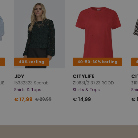
g
40% korting
40-50-60% korting
JDY
CITYLIFE
CI
LUE
15332323 Scarab
Z10631/213723 ROOD
Z10
Shirts & Tops
Shirts & Tops
Shi
€ 17,99
€ 14,99
€ 
€ 29,99