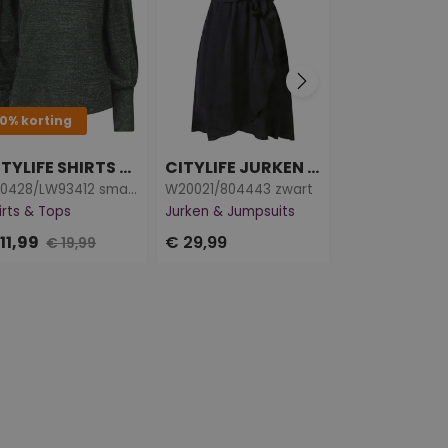
0% korting
40-50-60% ko
CITYLIFE SHIRTS & TOPS
CITYLIFE JURKEN & JUMPSUITS
W10428/LW93412 smaragd
W20021/804443 zwart
Z10709/804844
irts & Tops
Jurken & Jumpsuits
Jurken & Jump
11,99
€ 29,99
€ 24,99
€ 19,99