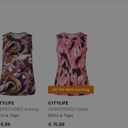
40-50-60% korting
TYLIFE
CITYLIFE
W20015/206902 Aubergine
Z10461/206902 taupe
rts & Tops
Shirts & Tops
16,99
€ 15,99