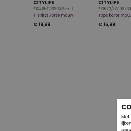
CITYLIFE
CITYLIFE
Z10465/213860 Ecru 1
Z10672/LW10873 
T-shirts korte mouw
Tops korte mou
€ 19,99
€ 16,99
CO
Met 
lijk
pers