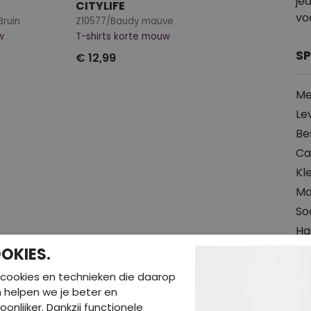
je
CITYLIFE
vo
Bruin
Z10577/Baudy mauve
w
T-shirts korte mouw
SP
€ 12,99
Me
Le
Be
Ca
Kl
Ma
So
Hal
Pr
OKIES.
Slu
cookies en technieken die daarop
Pa
en helpen we je beter en
oonlijker. Dankzij functionele
Wa