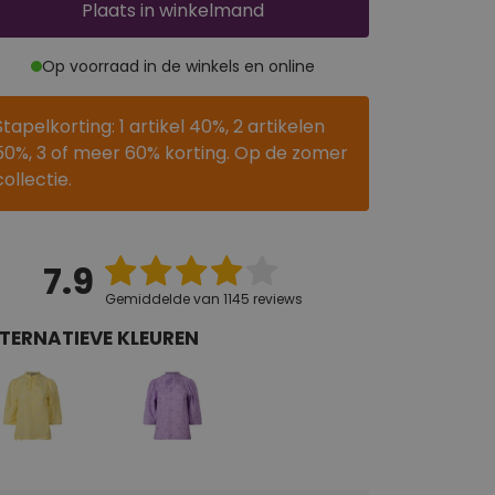
Plaats
in winkelmand
Op voorraad in de winkels en online
Stapelkorting: 1 artikel 40%, 2 artikelen
50%, 3 of meer 60% korting. Op de zomer
collectie.
7.9
Gemiddelde van 1145 reviews
TERNATIEVE KLEUREN