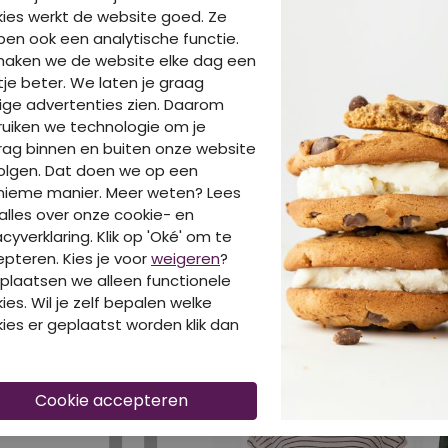
ies werkt de website goed. Ze
en ook een analytische functie.
maken we de website elke dag een
je beter. We laten je graag
ige advertenties zien. Daarom
uiken we technologie om je
ag binnen en buiten onze website
olgen. Dat doen we op een
BE
nieme manier. Meer weten? Lees
alles over onze cookie- en
acyverklaring. Klik op 'Oké' om te
pteren. Kies je voor
weigeren
?
plaatsen we alleen functionele
ies. Wil je zelf bepalen welke
DIT IS OOK LEUK VA
ies er geplaatst worden klik dan