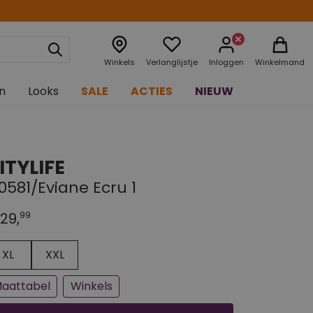
Winkels
Verlanglijstje
Inloggen
Winkelmand
n
Looks
SALE
ACTIES
NIEUW
ITYLIFE
0581/Eviane Ecru 1
99
29,
n paar stuks op voorraad
jna uitverkocht
XL
XXL
aattabel
Winkels