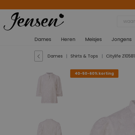
Dames
Heren
Meisjes
Jongens
Dames
Shirts & Tops
Citylife Z1058
40-50-60% korting