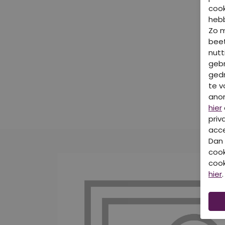
cook
hebb
Zo 
beet
nutt
gebr
gedr
te v
ano
hier
priv
acce
Dan 
cook
cook
hier
.