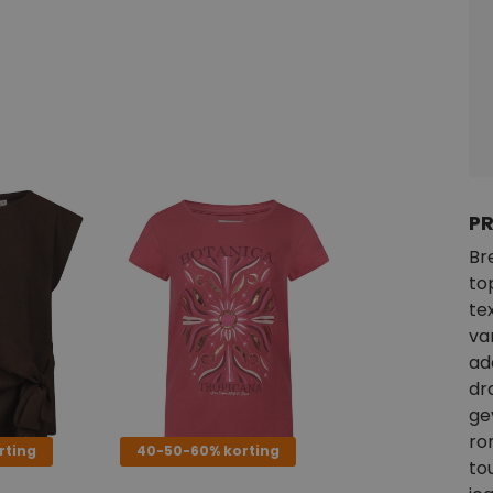
P
Br
to
te
va
ad
dr
ge
ro
rting
40-50-60% korting
to