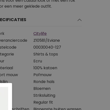
ans voor een casual look of met een rok
or een meer geklede outfit.
ECIFICATIES
rk
Citylife
veranciercode
Z10581/Eviane
stelcode
00030040-127
tegorie
Shirts & tops
eur
Ecru
teriaal
100% katoen
ort mouw
Pofmouw
slijn
Ronde hals
int
Bloemen
iting
Striksluiting
svorm
Regular fit
svoorschriften
Binnenste buiten wassen