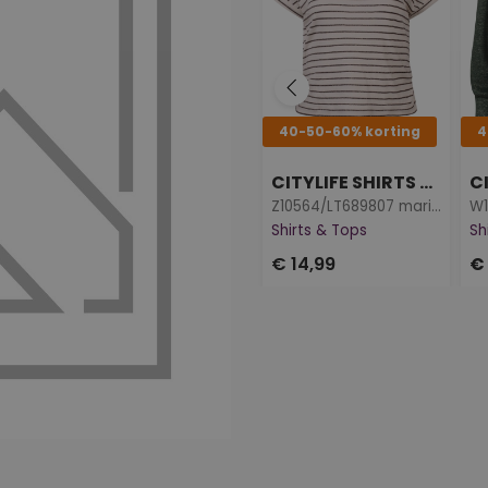
40-50-60% korting
4
CITYLIFE SHIRTS & TOPS
Z10564/LT689807 marine
Shirts & Tops
Sh
€ 14,99
€ 