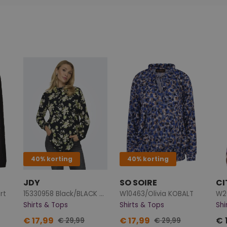
40% korting
40% korting
JDY
SO SOIRE
CI
rt
15330958 Black/BLACK BUTTON
W10463/Olivia KOBALT
Shirts & Tops
Shirts & Tops
Shi
€ 17,99
€ 17,99
€ 
€ 29,99
€ 29,99