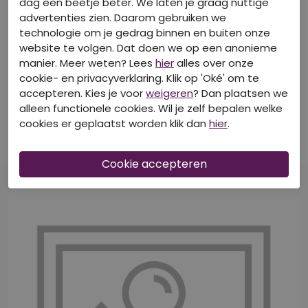
dag een beetje beter. We laten je graag nuttige
advertenties zien. Daarom gebruiken we
technologie om je gedrag binnen en buiten onze
website te volgen. Dat doen we op een anonieme
manier. Meer weten? Lees
hier
alles over onze
50% Korting
50% Korting
cookie- en privacyverklaring. Klik op 'Oké' om te
accepteren. Kies je voor
weigeren
? Dan plaatsen we
CITYLIFE
CITYLIFE
alleen functionele cookies. Wil je zelf bepalen welke
Z90642/205037A fel groen
Z90648/213333 fel groen
cookies er geplaatst worden klik dan
hier
.
Singlets
T-shirts korte mouw
€ 8,50
€ 9,00
€ 16,99
€ 17,99