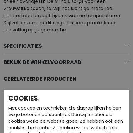
of een avondje uit. De V-hals zorgt voor een
vrouwelijke touch, terwijl het luchtige materiaal
comfortabel draagt tijdens warme temperaturen.
Stijlvol én zomers: dit singlet is een sprankelende
aanvulling op je garderobe.
SPECIFICATIES
BEKIJK DE WINKELVOORRAAD
GERELATEERDE PRODUCTEN
COOKIES.
Met cookies en technieken die daarop lijken helpen
we je beter en persoonlijker. Dankzij functionele
cookies werkt de website goed. Ze hebben ook een
analytische functie. Zo maken we de website elke