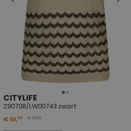
CITYLIFE
Z90708/LW00743 zwart
99
00
€ 10,
€ 19,