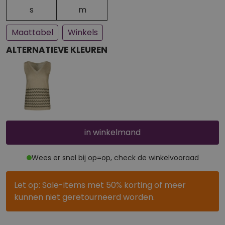
Een paar stuks op voorraad
Bijna uitverkocht
s
m
Maattabel
Winkels
ALTERNATIEVE KLEUREN
in winkelmand
Wees er snel bij op=op, check de winkelvooraad
Let op: Sale-items met 50% korting of meer
kunnen niet geretourneerd worden.