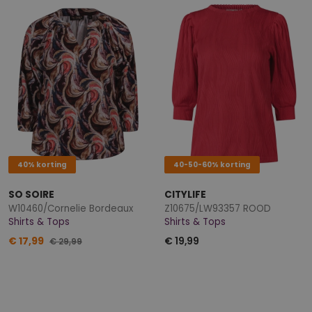
40% korting
40-50-60% korting
SO SOIRE
CITYLIFE
W10460/Cornelie Bordeaux
Z10675/LW93357 ROOD
Shirts & Tops
Shirts & Tops
€ 17,99
€ 19,99
€ 29,99