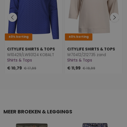
40% korting
40% korting
CITYLIFE SHIRTS & TOPS
CITYLIFE SHIRTS & TOPS
W10429/LW93124 KOBALT
W70412/212735 zand
Shirts & Tops
Shirts & Tops
€ 10,79
€ 11,99
€ 17,99
€ 19,99
MEER BROEKEN & LEGGINGS