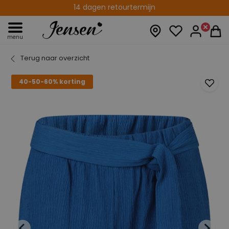
Gratis verzenden vanaf € 75,00
14 dagen retourtermijn
menu
Terug naar overzicht
40-50-60% korting