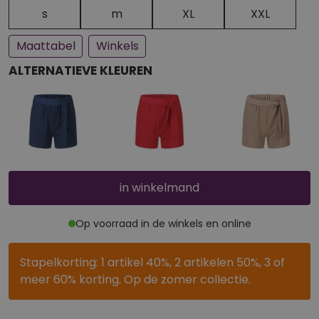
Een paar stuks op voorraad
Bijna uitverkocht
s
m
XL
XXL
Maattabel
Winkels
ALTERNATIEVE KLEUREN
in winkelmand
Op voorraad in de winkels en online
Stapelkorting: 1 artikel 40%, 2 artikelen 50%, 3 of
meer 60% korting. Op de zomer collectie.