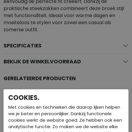
eenvoudig de perfecte fit creëert. Dankzij de
praktische steekzakken combineert deze broek stijl
met functionaliteit. Ideaal voor warme dagen en
moeiteloos te stylen voor zowel een casual als
zomerse outfit.
SPECIFICATIES
BEKIJK DE WINKELVOORRAAD
GERELATEERDE PRODUCTEN
COOKIES.
Met cookies en technieken die daarop lijken helpen
we je beter en persoonlijker. Dankzij functionele
cookies werkt de website goed. Ze hebben ook een
analytische functie. Zo maken we de website elke