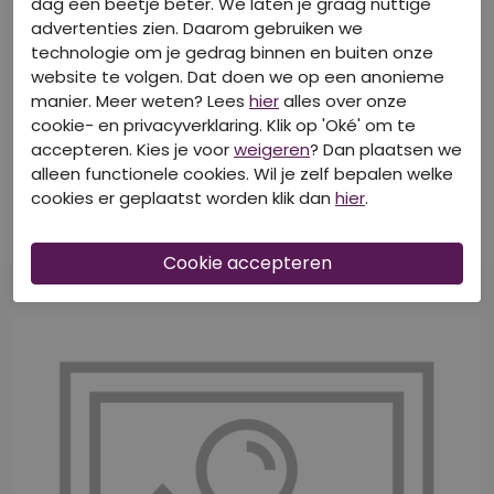
dag een beetje beter. We laten je graag nuttige
advertenties zien. Daarom gebruiken we
technologie om je gedrag binnen en buiten onze
website te volgen. Dat doen we op een anonieme
manier. Meer weten? Lees
hier
alles over onze
40-50-60% korting
40-50-60% korting
cookie- en privacyverklaring. Klik op 'Oké' om te
accepteren. Kies je voor
weigeren
? Dan plaatsen we
CITYLIFE
CITYLIFE
alleen functionele cookies. Wil je zelf bepalen welke
Z10617/602023 ARMY
Z10519/CX30147 taupe
cookies er geplaatst worden klik dan
hier
.
Korte Broeken
Korte Broeken
€ 14,99
€ 14,99