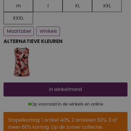
Een paar stuks op voorraad
Bijna uitverkocht
m
l
XL
XXL
XXXL
Maattabel
Winkels
ALTERNATIEVE KLEUREN
in winkelmand
Op voorraad in de winkels en online
Stapelkorting: 1 artikel 40%, 2 artikelen 50%, 3 of
meer 60% korting. Op de zomer collectie.