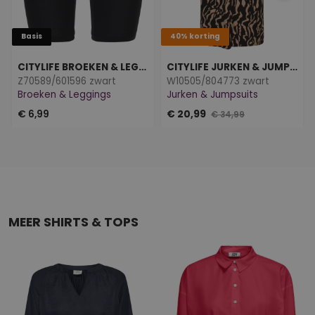
Basis
40% korting
CITYLIFE BROEKEN & LEGGINGS
CITYLIFE JURKEN & JUMPSUITS
Z70589/601596 zwart
W10505/804773 zwart
Broeken & Leggings
Jurken & Jumpsuits
€ 6,99
€ 20,99
€ 34,99
MEER SHIRTS & TOPS