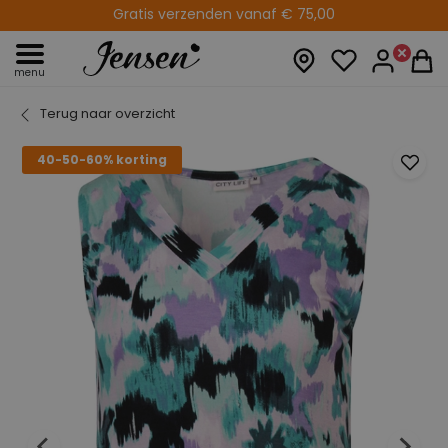
Gratis verzenden vanaf € 75,00
14 dagen retourtermijn
menu
Terug naar overzicht
40-50-60% korting