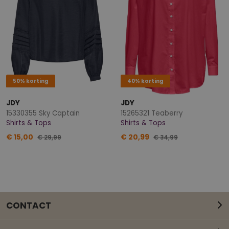
50% korting
40% korting
JDY
JDY
15330355 Sky Captain
15265321 Teaberry
Shirts & Tops
Shirts & Tops
€ 15,00
€ 20,99
€ 29,99
€ 34,99
CONTACT