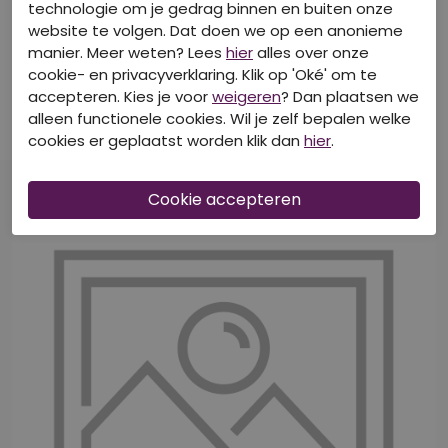
technologie om je gedrag binnen en buiten onze
website te volgen. Dat doen we op een anonieme
40-50-60% korting
40-50-60% korting
manier. Meer weten? Lees
hier
alles over onze
cookie- en privacyverklaring. Klik op 'Oké' om te
CITYLIFE
CITYLIFE
Z10518/CX90944 Bruin
Z10460/213833-01 ROSE
accepteren. Kies je voor
weigeren
? Dan plaatsen we
Tops korte mouw
T-shirts korte mouw
alleen functionele cookies. Wil je zelf bepalen welke
cookies er geplaatst worden klik dan
hier
.
€ 14,99
€ 17,99