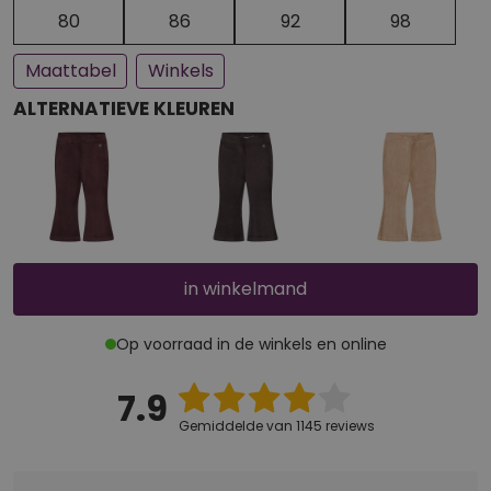
Een paar stuks op voorraad
Bijna uitverkocht
80
86
92
98
Maattabel
Winkels
ALTERNATIEVE KLEUREN
in winkelmand
Op voorraad in de winkels en online
7.9
Gemiddelde van 1145 reviews