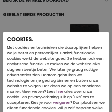
BEKIJK DE WINKELVOORRAAD
GERELATEERDE PRODUCTEN
COOKIES.
Met cookies en technieken die daarop lijken helpen
we je beter en persoonlijker. Dankzij functionele
cookies werkt de website goed. Ze hebben ook een
analytische functie. Zo maken we de website elke
dag een beetje beter. We laten je graag nuttige
advertenties zien. Daarom gebruiken we
technologie om je gedrag binnen en buiten onze
website te volgen. Dat doen we op een anonieme
Nieuw
manier. Meer weten? Lees
hier
alles over onze
cookie- en privacyverklaring. Klik op 'Oké' om te
BAKKABOE
BAKKABOE
accepteren. Kies je voor
weigeren
? Dan plaatsen we
W20195/3315214 camel
W20194/3315213 zwart
alleen functionele cookies. Wil je zelf bepalen welke
Korte Broeken
Leggings